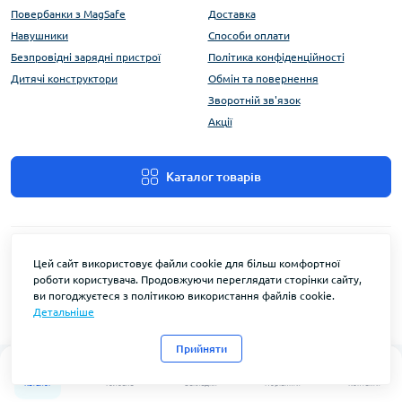
Повербанки з MagSafe
Доставка
Навушники
Способи оплати
Безпровідні зарядні пристрої
Політика конфіденційності
Дитячі конструктори
Обмін та повернення
Зворотній зв'язок
Акції
Каталог товарів
Цей сайт використовує файли cookie для більш комфортної
роботи користувача. Продовжуючи переглядати сторінки сайту,
ви погоджуєтеся з політикою використання файлів cookie.
Детальніше
FlyEnergy © 2026
Прийняти
0
0
Каталог
Головна
Закладки
Порівняти
Контакти