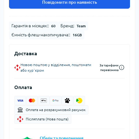
Повідомити про наявність
Гарантія в місяцях::
Бренд:
60
Team
Ємність флеш-накопичувача::
16GB
Доставка
Новою поштою у відділення, поштомати
За тарифами
або курʼєром
перевізника
Оплата
Оплата на розрахунковий рахунок
Післяплата (Нова пошта)
Обмін та повернення