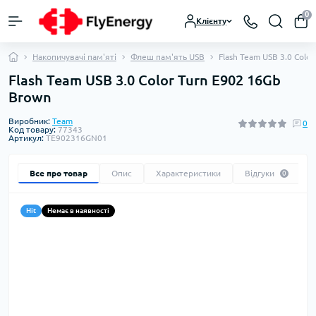
0
Клієнту
Накопичувачі пам'яті
Флеш пам'ять USB
Flash Team USB 3.0 Colo
Flash Team USB 3.0 Color Turn E902 16Gb
Brown
Виробник:
Team
0
Код товару:
77343
Артикул:
TE902316GN01
Все про товар
Опис
Характеристики
Відгуки
0
Hit
Немає в наявності