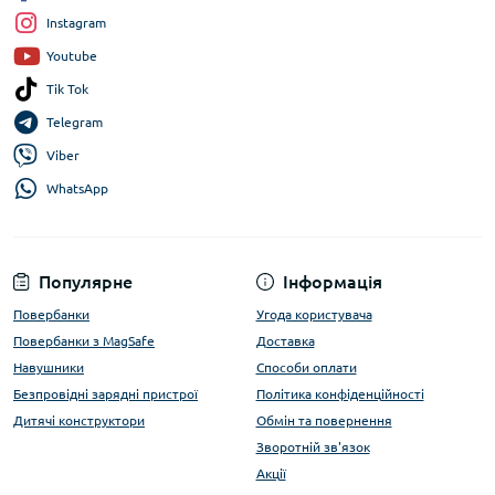
Instagram
Youtube
Tik Tok
Telegram
Viber
WhatsApp
Популярне
Інформація
Повербанки
Угода користувача
Повербанки з MagSafe
Доставка
Навушники
Способи оплати
Безпровідні зарядні пристрої
Політика конфіденційності
Дитячі конструктори
Обмін та повернення
Зворотній зв'язок
Акції