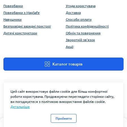
Повербанки
Угода користувача
Повербанки з MagSafe
Доставка
Навушники
Способи оплати
Безпровідні зарядні пристрої
Політика конфіденційності
Дитячі конструктори
Обмін та повернення
Зворотній зв'язок
Акції
Каталог товарів
Цей сайт використовує файли cookie для більш комфортної
роботи користувача. Продовжуючи переглядати сторінки сайту,
ви погоджуєтеся з політикою використання файлів cookie.
Детальніше
FlyEnergy © 2026
Прийняти
0
0