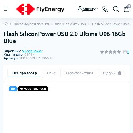
0
Клієнту
Накопичувачі пам'яті
Флеш пам'ять USB
Flash SiliconPower USB 2
Flash SiliconPower USB 2.0 Ultima U06 16Gb
Blue
Виробник:
SiliconPower
0
Код товару:
91014
Артикул:
SP016GBUF2U06V1B
Все про товар
Опис
Характеристики
Відгуки
0
Hit
Немає в наявності