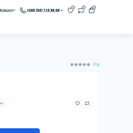
0
0
0
Клієнту
+380 (50) 110 96 06
0
ті