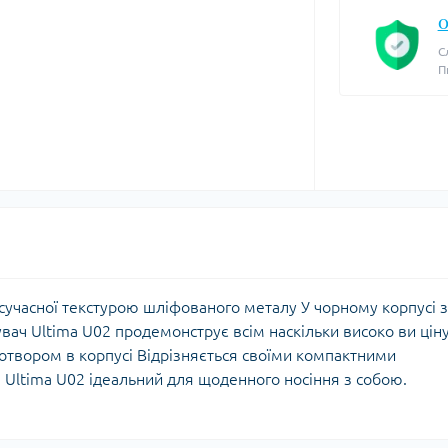
О
С
П
сучасної текстурою шліфованого металу У чорному корпусі з
ач Ultima U02 продемонструє всім наскільки високо ви цін
 отвором в корпусі Відрізняється своїми компактними
, Ultima U02 ідеальний для щоденного носіння з собою.