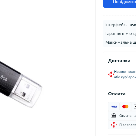
Повідомити
Інтерфейс::
USB
Гарантія в місяц
Максимальна шв
Доставка
Новою пошто
або курʼєро
Оплата
Оплата н
Післяплат