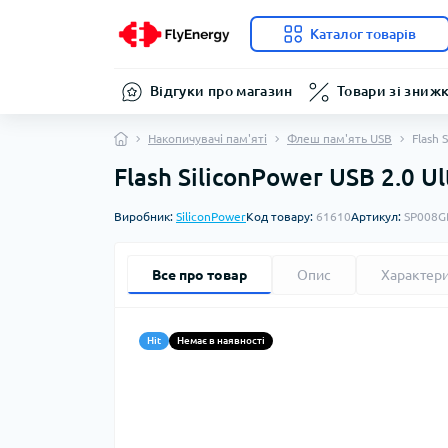
Каталог товарів
Відгуки про магазин
Товари зі зниж
Накопичувачі пам'яті
Флеш пам'ять USB
Flash 
Flash SiliconPower USB 2.0 U
Виробник:
SiliconPower
Код товару:
61610
Артикул:
SP008G
Все про товар
Опис
Характер
Hit
Немає в наявності