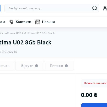
кою
Контакти
Новини
SiliconPower USB 2.0 Ultima U02 8Gb Black
ltima U02 8Gb Black
BUF2U02V1K
истики
Відгуки
Питання
0
0
Немає в наявнос
0.00 ₴