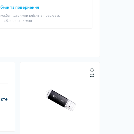
бмін та повернення
лужба підтримки клієнтів працює з:
н.-Сб.: 09:00 - 19:00
уєте