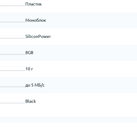
Пластик
Моноблок
SiliconPower
8GB
10 г
до 5 МБ/с
Black