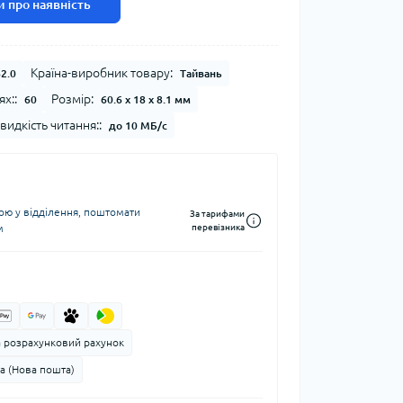
 про наявність
Країна-виробник товару:
2.0
Тайвань
ях::
Розмір:
60
60.6 x 18 x 8.1 мм
идкість читання::
до 10 МБ/с
ю у відділення, поштомати
За тарифами
м
перевізника
а розрахунковий рахунок
а (Нова пошта)