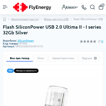
0
Клієнту
Накопичувачі пам'яті
Флеш пам'ять USB
Flash SiliconPower USB 2.0
Flash SiliconPower USB 2.0 Ultima II - I series
32Gb Silver
Виробник:
SiliconPower
0
Код товару:
87982
Артикул:
SP032GBUF2M01V1S
Все про товар
Опис
Характеристики
Відгуки
0
Hit
Немає в наявності