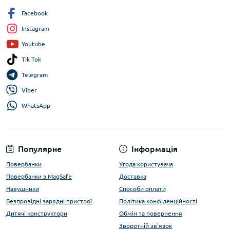
Facebook
Instagram
Youtube
Tik Tok
Telegram
Viber
WhatsApp
Популярне
Інформація
Повербанки
Угода користувача
Повербанки з MagSafe
Доставка
Навушники
Способи оплати
Безпровідні зарядні пристрої
Політика конфіденційності
Дитячі конструктори
Обмін та повернення
Зворотній зв'язок