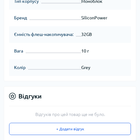
Тип корпусу
Моноблок
Бренд
SiliconPower
Ємність флеш-накопичувача:
32GB
Вага
10 г
Колір
Grey
Відгуки
Відгуків про цей товар ще не було.
+ Додати відгук