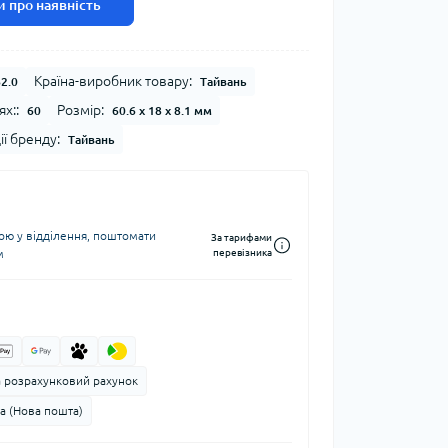
 про наявність
Країна-виробник товару:
2.0
Тайвань
ях::
Розмір:
60
60.6 x 18 x 8.1 мм
ії бренду:
Тайвань
ю у відділення, поштомати
За тарифами
м
перевізника
а розрахунковий рахунок
а (Нова пошта)