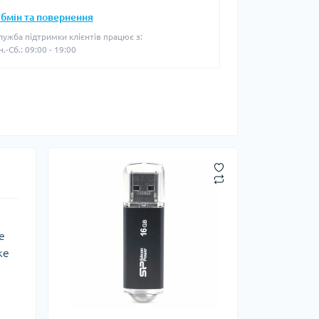
бмін та повернення
лужба підтримки клієнтів працює з:
н.-Сб.: 09:00 - 19:00
е
же