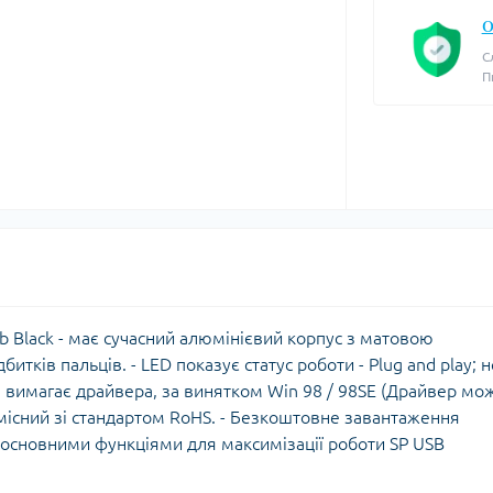
О
С
П
16Gb Black - має сучасний алюмінієвий корпус з матовою
тків пальців. - LED показує статус роботи - Рlug and play; н
 вимагає драйвера, за винятком Win 98 / 98SE (Драйвер мо
Сумісний зі стандартом RoHS. - Безкоштовне завантаження
 основними функціями для максимізації роботи SP USB