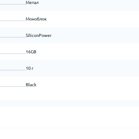
Метал
Моноблок
SiliconPower
16GB
10 г
Black