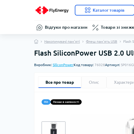
Каталог товарів
Відгуки про магазин
Товари зі зниж
Накопичувачі пам'яті
Флеш пам'ять USB
Flash 
Flash SiliconPower USB 2.0 Ult
Виробник:
SiliconPower
Код товару:
76028
Артикул:
SP016
Все про товар
Опис
Характер
Hit
Немає в наявності