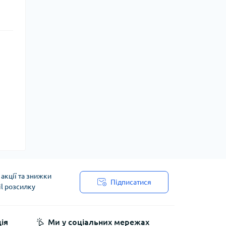
акції та знижки
Підписатися
il розсилку
ія
Ми у соціальних мережах