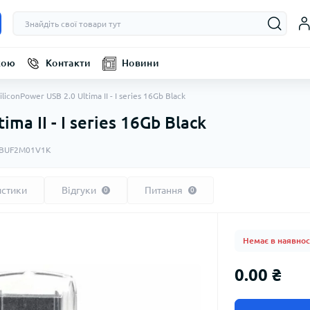
кою
Контакти
Новини
SiliconPower USB 2.0 Ultima II - I series 16Gb Black
ima II - I series 16Gb Black
GBUF2M01V1K
истики
Відгуки
Питання
0
0
Немає в наявнос
0.00 ₴