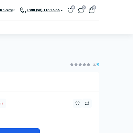
0
0
0
Клієнту
+380 (50) 110 96 06
0
ті