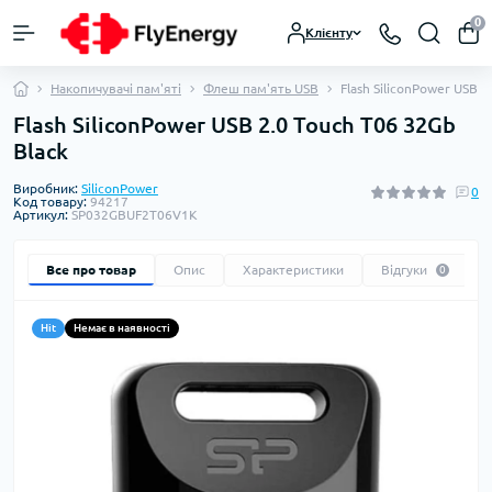
0
Клієнту
Накопичувачі пам'яті
Флеш пам'ять USB
Flash SiliconPower USB 2
Flash SiliconPower USB 2.0 Touch T06 32Gb
Black
Виробник:
SiliconPower
0
Код товару:
94217
Артикул:
SP032GBUF2T06V1K
Все про товар
Опис
Характеристики
Відгуки
0
Hit
Немає в наявності