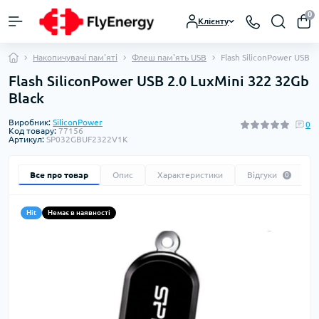
0
Клієнту
Накопичувачі пам'яті
Флеш пам'ять USB
Flash SiliconPower USB 2
Flash SiliconPower USB 2.0 LuxMini 322 32Gb
Black
Виробник:
SiliconPower
0
Код товару:
77156
Артикул:
SP032GBUF2322V1K
Все про товар
Опис
Характеристики
Відгуки
0
Hit
Немає в наявності