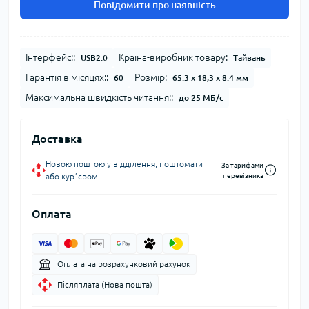
Повідомити про наявність
Інтерфейс::
Країна-виробник товару:
USB2.0
Тайвань
Гарантія в місяцях::
Розмір:
60
65.3 x 18,3 x 8.4 мм
Максимальна швидкість читання::
до 25 МБ/с
Доставка
Новою поштою у відділення, поштомати
За тарифами
або курʼєром
перевізника
Оплата
Оплата на розрахунковий рахунок
Післяплата (Нова пошта)