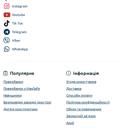
Instagram
Youtube
Tik Tok
Telegram
Viber
WhatsApp
Популярне
Інформація
Повербанки
Угода користувача
Повербанки з MagSafe
Доставка
Навушники
Способи оплати
Безпровідні зарядні пристрої
Політика конфіденційності
Дитячі конструктори
Обмін та повернення
Зворотній зв'язок
Акції