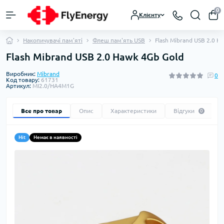
0
Клієнту
Накопичувачі пам'яті
Флеш пам'ять USB
Flash Mibrand USB 2.0 H
Flash Mibrand USB 2.0 Hawk 4Gb Gold
Виробник:
Mibrand
0
Код товару:
61731
Артикул:
MI2.0/HA4M1G
Все про товар
Опис
Характеристики
Відгуки
0
Hit
Немає в наявності