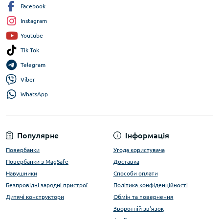
Facebook
Instagram
Youtube
Tik Tok
Telegram
Viber
WhatsApp
Популярне
Інформація
Повербанки
Угода користувача
Повербанки з MagSafe
Доставка
Навушники
Способи оплати
Безпровідні зарядні пристрої
Політика конфіденційності
Дитячі конструктори
Обмін та повернення
Зворотній зв'язок