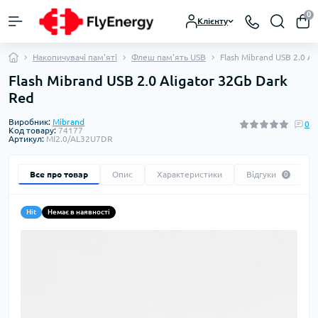
0
Клієнту
Накопичувачі пам'яті
Флеш пам'ять USB
Flash Mibrand USB 2.0 Al
Flash Mibrand USB 2.0 Aligator 32Gb Dark
Red
Виробник:
Mibrand
0
Код товару:
74177
Артикул:
MI2.0/AL32U7DR
Все про товар
Опис
Характеристики
Відгуки
0
Hit
Немає в наявності