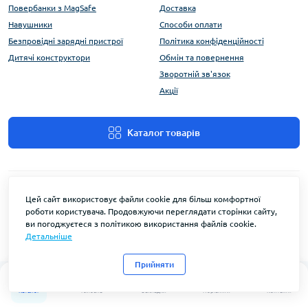
Повербанки з MagSafe
Доставка
Навушники
Способи оплати
Безпровідні зарядні пристрої
Політика конфіденційності
Дитячі конструктори
Обмін та повернення
Зворотній зв'язок
Акції
Каталог товарів
Цей сайт використовує файли cookie для більш комфортної
роботи користувача. Продовжуючи переглядати сторінки сайту,
ви погоджуєтеся з політикою використання файлів cookie.
Детальніше
FlyEnergy © 2026
Прийняти
0
0
Каталог
Головна
Закладки
Порівняти
Контакти