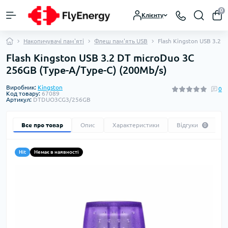
0
Клієнту
Накопичувачі пам'яті
Флеш пам'ять USB
Flash Kingston USB 3.2 
Flash Kingston USB 3.2 DT microDuo 3C
256GB (Type-A/Type-C) (200Mb/s)
Виробник:
Kingston
0
Код товару:
67089
Артикул:
DTDUO3CG3/256GB
Все про товар
Опис
Характеристики
Відгуки
0
Hit
Немає в наявності