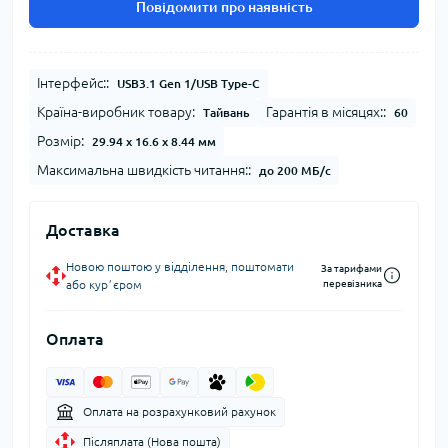
Повідомити про наявність
Інтерфейс::
USB3.1 Gen 1/USB Type-C
Країна-виробник товару:
Гарантія в місяцях::
Тайвань
60
Розмір:
29.94 x 16.6 x 8.44 мм
Максимальна швидкість читання::
до 200 МБ/с
Доставка
Новою поштою у відділення, поштомати
За тарифами
або курʼєром
перевізника
Оплата
Оплата на розрахунковий рахунок
Післяплата (Нова пошта)