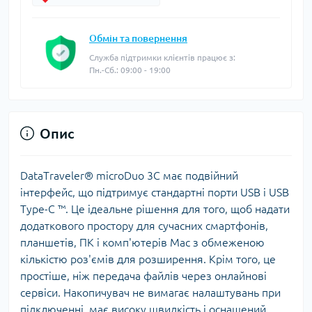
Обмін та повернення
Служба підтримки клієнтів працює з:
Пн.-Сб.: 09:00 - 19:00
Опис
DataTraveler® microDuo 3C має подвійний
інтерфейс, що підтримує стандартні порти USB і USB
Type-C ™. Це ідеальне рішення для того, щоб надати
додаткового простору для сучасних смартфонів,
планшетів, ПК і комп'ютерів Mac з обмеженою
кількістю роз'ємів для розширення. Крім того, це
простіше, ніж передача файлів через онлайнові
сервіси. Накопичувач не вимагає налаштувань при
підключенні, має високу швидкість і оснащений