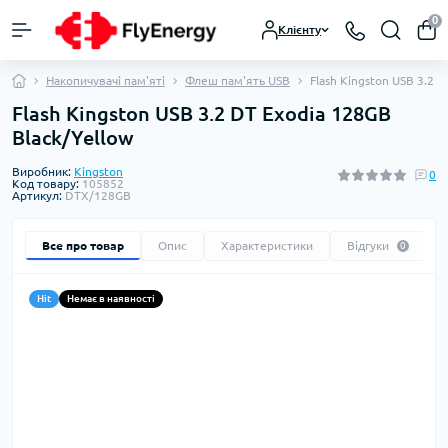
0
Клієнту
Накопичувачі пам'яті
Флеш пам'ять USB
Flash Kingston USB 3.2 
Flash Kingston USB 3.2 DT Exodia 128GB
Black/Yellow
Виробник:
Kingston
0
Код товару:
105852
Артикул:
DTX/128GB
Все про товар
Опис
Характеристики
Відгуки
0
Hit
Немає в наявності