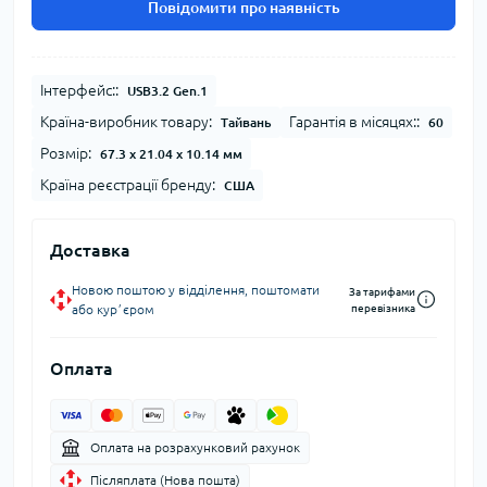
Повідомити про наявність
Інтерфейс::
USB3.2 Gen.1
Країна-виробник товару:
Гарантія в місяцях::
Тайвань
60
Розмір:
67.3 x 21.04 x 10.14 мм
Країна реєстрації бренду:
США
Доставка
Новою поштою у відділення, поштомати
За тарифами
або курʼєром
перевізника
Оплата
Оплата на розрахунковий рахунок
Післяплата (Нова пошта)