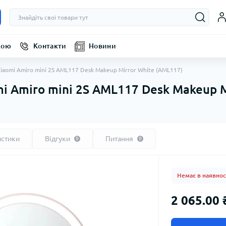
кою
Контакти
Новини
iaomi Amiro mini 2S AML117 Desk Makeup Mirror White (AML117)
i Amiro mini 2S AML117 Desk Makeup M
истики
Відгуки
Питання
0
0
Немає в наявнос
2 065.00 