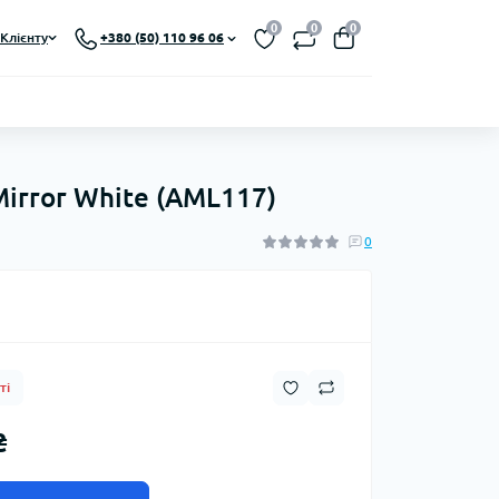
0
0
0
Клієнту
+380 (50) 110 96 06
irror White (AML117)
0
ті
₴