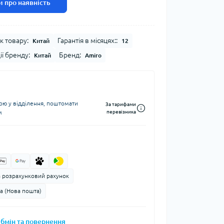
 про наявність
к товару:
Гарантія в місяцях::
Китай
12
ії бренду:
Бренд:
Китай
Amiro
ю у відділення, поштомати
За тарифами
м
перевізника
а розрахунковий рахунок
а (Нова пошта)
бмін та повернення