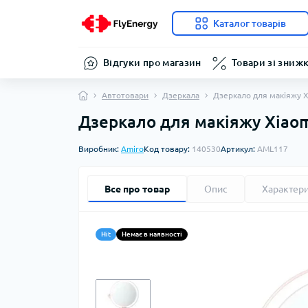
Каталог товарів
Відгуки про магазин
Товари зі зниж
Автотовари
Дзеркала
Дзеркало для макіяжу X
Дзеркало для макіяжу Xiaom
Виробник:
Amiro
Код товару:
140530
Артикул:
AML117
Все про товар
Опис
Характер
Hit
Немає в наявності