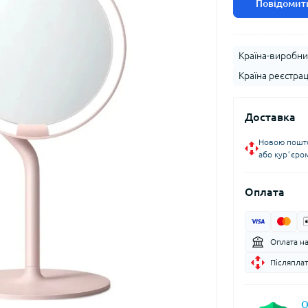
Повідомити
Країна-виробни
Країна реєстрац
Доставка
Новою пошто
або курʼєро
Оплата
Оплата н
Післяплат
О