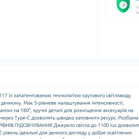
С
П
117 із запатентованою технологією кругового світловоду
 денному. Має 5-рівневе налаштування інтенсивності,
нізм на 180°, зручні деталі для розміщення аксесуарів на
 через Type-C дозволять швидко заповнити ресурс. Розбірна
 РІВНІВ ПІДСВІЧУВАННЯ Джерело світла до 1100 lux дозволи
2 рівень ідеальні для денного догляду у добре освітлених