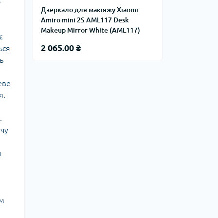
о
Дзеркало для макіяжу Xiaomi
Amiro mini 2S AML117 Desk
Makeup Mirror White (AML117)
є
2 065.00 ₴
ься
ь
еве
я.
.
ачу
и
им