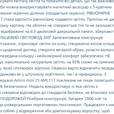
сувати нестачу світла та побачити всі деталі, що так важлив
еби можна використовувати магнітний аксесуар з 5-кратним
ювання окремих ділянок (продається окремо). РІВНОМІРНЕ
 стала здатність рівномірно подавати світло. Промінь не да
льну картину. На обличчі не створюється тіні та не залишаєт
ї, відображені на 6.5-дюймовій дзеркальній панелі, зберігают
 КІЛЬЦЕВИЙ СВІТЛОВОД 360° Запатентована конструкція
D-крапок, спрямовує світло по колу, створюючи якісне кільц
и щоденний догляд, створити вечірній образ, укласти волосс
передача кольору і неймовірний комфорт забезпечені. НЕ
максимально натуральне світло, на 95% схоже на сонячне
у, який спотворює відтінки. Окремо варто відзначити перед
днаково як у штучному освітленні, так і в природному. З
ркало Amiro mini 2S AML117 покликане не лише полегшит
0% безпечними. Модель використовує м'яке світло з
створена відповідно до стандартів безпеки, не втомлює очі
ПОДОРОЖЕЙ Розбірна конструкція, батарея 2000 мАг та
уар універсальним портативним помічником. Працювати з н
 із собою у відрядження або довгоочікувану відпустку, щоб