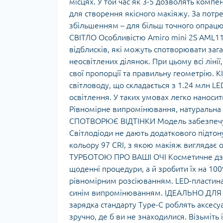
місцях. У той час як 3-5 дозволять компен
для створення якісного макіяжу. За потр
збільшенням – для більш точного опрац
СВІТЛО Особливістю Amiro mini 2S AML117
відблисків, які можуть спотворювати зага
неосвітлених ділянок. При цьому всі ліні
свої пропорції та правильну геометрію.
світловоду, що складається з 1.24 млн LE
освітлення. У таких умовах легко наносит
Рівномірне випромінювання, натуральна 
СПОТВОРЮЄ ВІДТІНКИ Модель забезпечує 
Світлодіоди не дають додаткового підтон
кольору 97 CRI, з якою макіяж виглядає о
ТУРБОТОЮ ПРО ВАШІ ОЧІ Косметичне дзе
щоденні процедури, а й зробити їх на 10
рівномірним розсіюванням. LED-пластина 
синім випромінюванням. ІДЕАЛЬНО ДЛЯ 
зарядка стандарту Type-C роблять аксес
зручно, де б ви не знаходилися. Візьміть