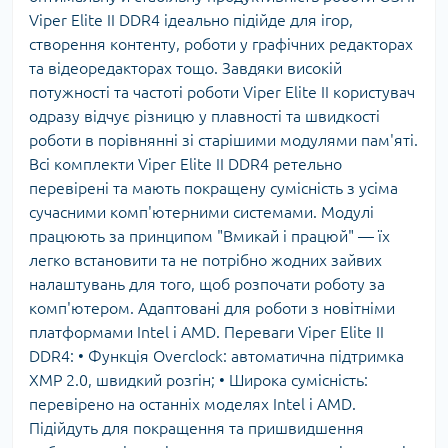
Viper Elite II DDR4 ідеально підійде для ігор,
створення контенту, роботи у графічних редакторах
та відеоредакторах тощо. Завдяки високій
потужності та частоті роботи Viper Elite II користувач
одразу відчує різницю у плавності та швидкості
роботи в порівнянні зі старішими модулями пам'яті.
Всі комплекти Viper Elite II DDR4 ретельно
перевірені та мають покращену сумісність з усіма
сучасними комп'ютерними системами. Модулі
працюють за принципом "Вмикай і працюй" — їх
легко встановити та не потрібно жодних зайвих
налаштувань для того, щоб розпочати роботу за
комп'ютером. Адаптовані для роботи з новітніми
платформами Intel і AMD. Переваги Viper Elite II
DDR4: • Функція Overclock: автоматична підтримка
XMP 2.0, швидкий розгін; • Широка сумісність:
перевірено на останніх моделях Intel і AMD.
Підійдуть для покращення та пришвидшення