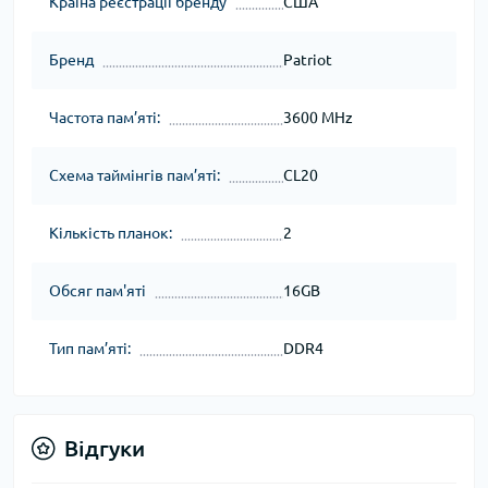
Країна реєстрації бренду
США
Бренд
Patriot
Частота пам’яті:
3600 MHz
Схема таймінгів пам’яті:
CL20
Кількість планок:
2
Обсяг пам'яті
16GB
Тип пам’яті:
DDR4
Відгуки