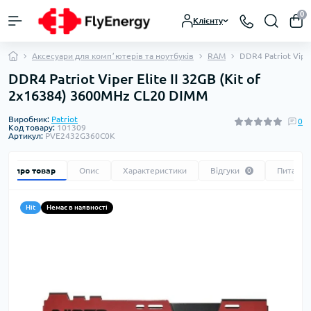
0
Клієнту
Аксесуари для компʼютерів та ноутбуків
RAM
DDR4 Patriot Vipe
DDR4 Patriot Viper Elite II 32GB (Kit of
2x16384) 3600MHz CL20 DIMM
Виробник:
Patriot
0
Код товару:
101309
Артикул:
PVE2432G360C0K
Все про товар
Опис
Характеристики
Відгуки
Питання
0
Hit
Немає в наявності