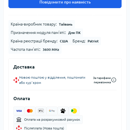
Повідомити про наявність
Країна-виробник товару:
Тайвань
Призначення модуля пам’яті::
Для ПК
Країна реєстрації бренду:
Бренд:
США
Patriot
Частота пам’яті::
3600 MHz
Доставка
Новою поштою у відділення, поштомати
За тарифами
або курʼєром
перевізника
Оплата
Оплата на розрахунковий рахунок
Післяплата (Нова пошта)