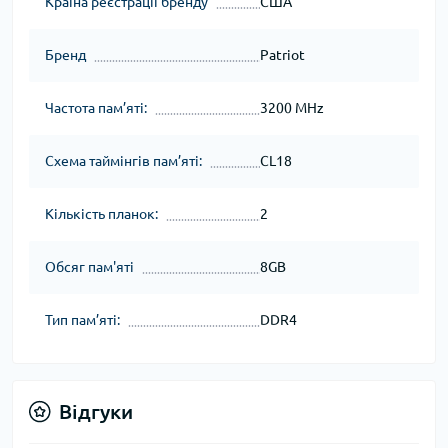
Країна реєстрації бренду
США
Бренд
Patriot
Частота пам’яті:
3200 MHz
Схема таймінгів пам’яті:
CL18
Кількість планок:
2
Обсяг пам'яті
8GB
Тип пам’яті:
DDR4
Відгуки