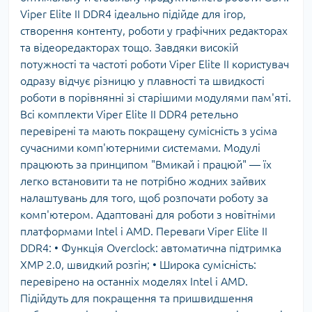
Viper Elite II DDR4 ідеально підійде для ігор,
створення контенту, роботи у графічних редакторах
та відеоредакторах тощо. Завдяки високій
потужності та частоті роботи Viper Elite II користувач
одразу відчує різницю у плавності та швидкості
роботи в порівнянні зі старішими модулями пам'яті.
Всі комплекти Viper Elite II DDR4 ретельно
перевірені та мають покращену сумісність з усіма
сучасними комп'ютерними системами. Модулі
працюють за принципом "Вмикай і працюй" — їх
легко встановити та не потрібно жодних зайвих
налаштувань для того, щоб розпочати роботу за
комп'ютером. Адаптовані для роботи з новітніми
платформами Intel і AMD. Переваги Viper Elite II
DDR4: • Функція Overclock: автоматична підтримка
XMP 2.0, швидкий розгін; • Широка сумісність:
перевірено на останніх моделях Intel і AMD.
Підійдуть для покращення та пришвидшення