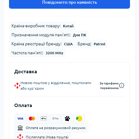
Повідомити про наявність
Країна-виробник товару:
Китай
Призначення модуля пам’яті::
Для ПК
Країна реєстрації бренду:
Бренд:
США
Patriot
Частота пам’яті::
3200 MHz
Доставка
Новою поштою у відділення, поштомати
За тарифами
або курʼєром
перевізника
Оплата
Оплата на розрахунковий рахунок
Післяплата (Нова пошта)