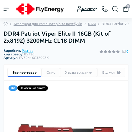
0
Клієнту
Аксесуари для компʼютерів та ноутбуків
RAM
DDR4 Patriot Vipe
DDR4 Patriot Viper Elite II 16GB (Kit of
2x8192) 3200MHz CL18 DIMM
Виробник:
Patriot
0
Код товару:
85720
Артикул:
PVE2416G320C8K
Все про товар
Опис
Характеристики
Відгуки
0
Hit
Немає в наявності