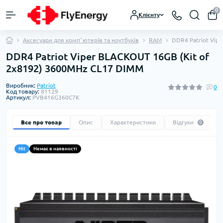
0
Клієнту
Аксесуари для компʼютерів та ноутбуків
RAM
DDR4 Patriot Vip
DDR4 Patriot Viper BLACKOUT 16GB (Kit of
2x8192) 3600MHz CL17 DIMM
Виробник:
Patriot
0
Код товару:
81129
Артикул:
PVB416G360C7K
Все про товар
Опис
Характеристики
Відгуки
0
Hit
Немає в наявності