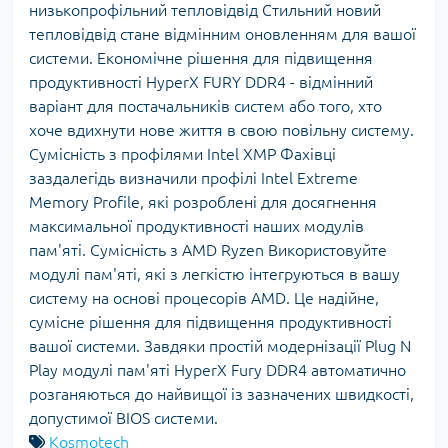
низькопрофільний тепловідвід Стильний новий
тепловідвід стане відмінним оновленням для вашої
системи. Економічне рішення для підвищення
продуктивності HyperX FURY DDR4 - відмінний
варіант для постачальників систем або того, хто
хоче вдихнути нове життя в свою повільну систему.
Сумісність з профілями Intel XMP Фахівці
заздалегідь визначили профілі Intel Extreme
Memory Profile, які розроблені для досягнення
максимальної продуктивності наших модулів
пам'яті. Сумісність з AMD Ryzen Використовуйте
модулі пам'яті, які з легкістю інтегруються в вашу
систему на основі процесорів AMD. Це надійне,
сумісне рішення для підвищення продуктивності
вашої системи. Завдяки простій модернізації Plug N
Play модулі пам'яті HyperX Fury DDR4 автоматично
розганяються до найвищої із зазначених швидкості,
допустимої BIOS системи.
Kosmotech