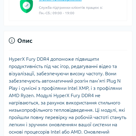
Служба підтримки клієнтів працює з:
Пн.-Сб.: 09:00 - 19:00
Опис
HyperX Fury DDR4 допоможе підвищити
продуктивність під час ігор, редагуванні відео та
візуалізації, забезпечуючи високу частоту. Вони
забезпечують автоматичний розгін пам'яті Plug N
Play і сумісні з профілями Intel XMP, і з профілями
AMD Ryzen. Модулі HyperX Fury DDR4 не
нагріваються, за рахунок використання стильного
низькопрофільного тепловідведення. Ці модулі, які
пройшли повну перевірку на робочій частоті стануть
легким і зручним оновленням вашої системи на
основі процесорів Intel або AMD. Оновлений