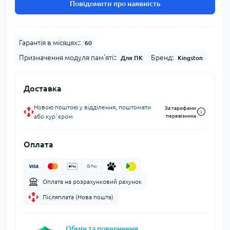
Повідомити про наявність
Гарантія в місяцях::
60
Призначення модуля пам’яті::
Бренд:
Для ПК
Kingston
Доставка
Новою поштою у відділення, поштомати
За тарифами
або курʼєром
перевізника
Оплата
Оплата на розрахунковий рахунок
Післяплата (Нова пошта)
Обмін та повернення