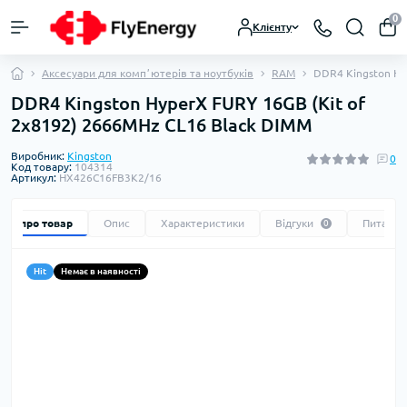
0
Клієнту
Аксесуари для компʼютерів та ноутбуків
RAM
DDR4 Kingston Hy
DDR4 Kingston HyperX FURY 16GB (Kit of
2x8192) 2666MHz CL16 Black DIMM
Виробник:
Kingston
0
Код товару:
104314
Артикул:
HX426C16FB3K2/16
Все про товар
Опис
Характеристики
Відгуки
Питання
0
Hit
Немає в наявності