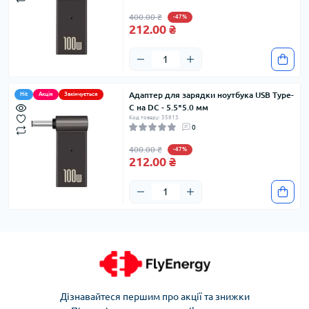
400.00 ₴
-47%
212.00 ₴
Адаптер для зарядки ноутбука USB Type-
Hit
Акція
Закінчується
C на DC - 5.5*5.0 мм
Код товару: 35813
0
400.00 ₴
-47%
212.00 ₴
Дізнавайтеся першим про акції та знижки