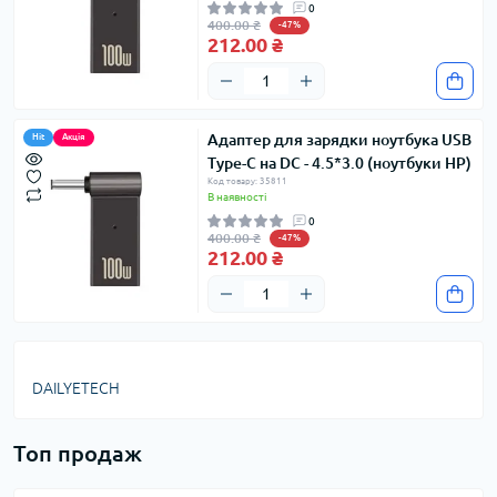
0
400.00 ₴
-47%
212.00 ₴
Адаптер для зарядки ноутбука USB
Hit
Акція
Type-C на DC - 4.5*3.0 (ноутбуки HP)
Код товару: 35811
В наявності
0
400.00 ₴
-47%
212.00 ₴
DAILYETECH
Топ продаж