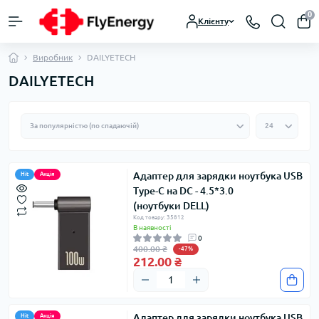
0
Клієнту
Виробник
DAILYETECH
DAILYETECH
Адаптер для зарядки ноутбука USB
Hit
Акція
Type-C на DC - 4.5*3.0
(ноутбуки DELL)
Код товару: 35812
В наявності
0
400.00 ₴
-47%
212.00 ₴
Адаптер для зарядки ноутбука USB
Hit
Акція