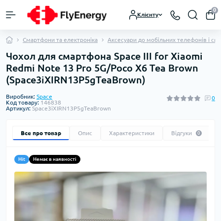
0
Клієнту
Смартфони та електроніка
Аксесуари до мобільних телефонів і см
Чохол для смартфона Space III for Xiaomi
Redmi Note 13 Pro 5G/Poco X6 Tea Brown
(Space3iXIRN13P5gTeaBrown)
Виробник:
Space
0
Код товару:
146838
Артикул:
Space3iXIRN13P5gTeaBrown
Все про товар
Опис
Характеристики
Відгуки
0
Hit
Немає в наявності