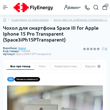
0
Клієнту
Смартфони та електроніка
Аксесуари до мобільних телефонів і см
Чохол для смартфона Space III for Apple
Iphone 15 Pro Transparent
(Space3iPh15PTransparent)
Виробник:
Space
0
Код товару:
148006
Артикул:
Space3iPh15PTransparent
Все про товар
Опис
Характеристики
Відгуки
0
Hit
Немає в наявності