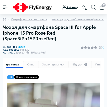
0
Клієнту
Смартфони та електроніка
Аксесуари до мобільних телефонів і см
Чохол для смартфона Space III for Apple
Iphone 15 Pro Rose Red
(Space3iPh15PRoseRed)
Виробник:
Space
0
Код товару:
146532
Артикул:
Space3iPh15PRoseRed
Все про товар
Опис
Характеристики
Відгуки
Питання
0
Hit
Немає в наявності