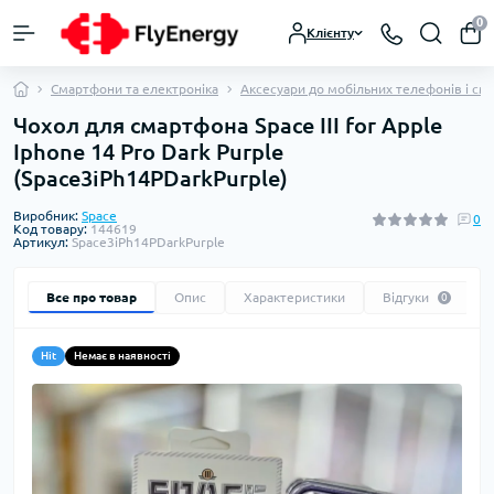
0
Клієнту
Смартфони та електроніка
Аксесуари до мобільних телефонів і см
Чохол для смартфона Space III for Apple
Iphone 14 Pro Dark Purple
(Space3iPh14PDarkPurple)
Виробник:
Space
0
Код товару:
144619
Артикул:
Space3iPh14PDarkPurple
Все про товар
Опис
Характеристики
Відгуки
0
Hit
Немає в наявності