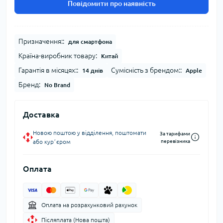
Повідомити про наявність
Призначення::
для смартфона
Країна-виробник товару:
Китай
Гарантія в місяцях::
Сумісність з брендом::
14 днів
Apple
Бренд:
No Brand
Доставка
Новою поштою у відділення, поштомати
За тарифами
або курʼєром
перевізника
Оплата
Оплата на розрахунковий рахунок
Післяплата (Нова пошта)