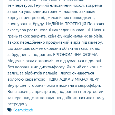
температури. Гнучкий еластичний чохол, зокрема
завдяки ущільненим граням, надійно захищає
корпус пристрою від механічних пошкоджень,
зношування, бруду. НАДІЙНА ПРОТЕКЦІЯ По краях
аксесуара розташовані накладки на клавіші. Нижня
грань також закрита, крім функціональних вирізів.
Також передбачено продуманий виріз під камеру,
що захищає кожен окремий об’єктив і спалах від
забруднень і подряпин. ЕРГОНОМІЧНА ФОРМА
Модель чохла ергономічно відчувається в долоні
без ковзання чи дискомфорту. Якісний силікон не
залишає відбитків пальців і легко очищається
вологою серветкою. ПІДКЛАДКА З МІКРОФІБРИ
Внутрішня сторона чохла виконана з мікрофібри.
Вона захищає пристрій від подряпин і потертостей
та перешкоджає попаданню дрібних частинок пилу
всередину.
Kosmotech