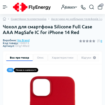
0
Клієнту
Смартфони та електроніка
Аксесуари до мобільних телефонів і см
Чохол для смартфона Silicone Full Case
AAA MagSafe IC for iPhone 14 Red
Виробник:
No Brand
0
Код товару:
100013
Артикул:
Orig14Red
Все про товар
Опис
Характеристики
Відгуки
0
Hit
Немає в наявності