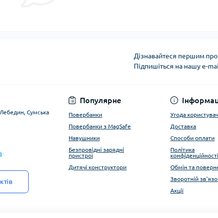
Дізнавайтеся першим про 
Підпишіться на нашу e-ma
Угода користувача
Популярне
Інформац
. Лебедин, Сумська
Повербанки
Угода користува
Повербанки з MagSafe
Доставка
Навушники
Способи оплати
Безпровідні зарядні
Політика
a
пристрої
конфіденційност
Дитячі конструктори
Обмін та поверн
Зворотній зв'язо
ктів
Акції