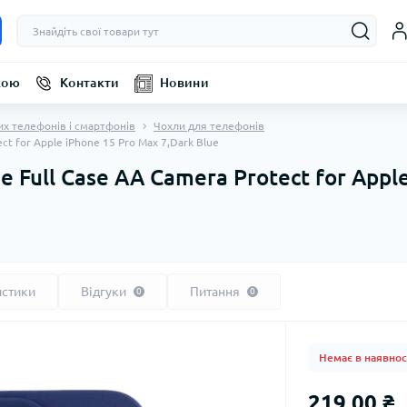
кою
Контакти
Новини
их телефонів і смартфонів
Чохли для телефонів
ct for Apple iPhone 15 Pro Max 7,Dark Blue
 Full Case AA Camera Protect for Appl
истики
Відгуки
Питання
0
0
Немає в наявнос
219.00 ₴