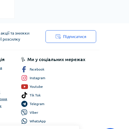
акції та знижки
Підписатися
il розсилку
ія
Ми у соціальних мережах
ча
Facebook
Instagram
Youtube
і
Tik Tok
ення
Telegram
к
Viber
WhatsApp