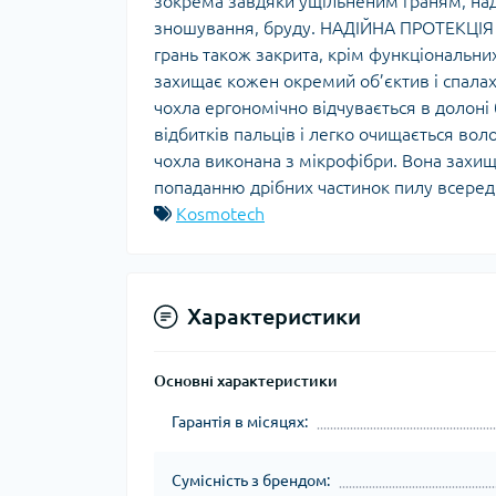
зокрема завдяки ущільненим граням, над
зношування, бруду. НАДІЙНА ПРОТЕКЦІЯ П
грань також закрита, крім функціональни
захищає кожен окремий об’єктив і спал
чохла ергономічно відчувається в долоні
відбитків пальців і легко очищається в
чохла виконана з мікрофібри. Вона захищ
попаданню дрібних частинок пилу всеред
Kosmotech
Характеристики
Основні характеристики
Гарантія в місяцях:
Сумісність з брендом: