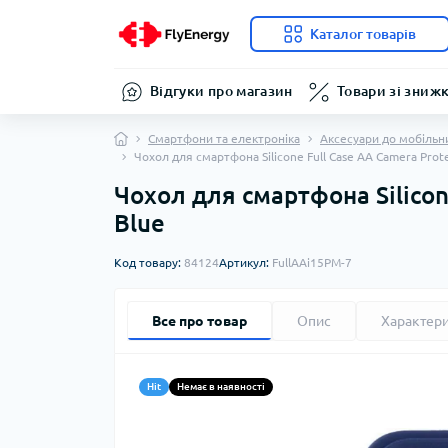
Каталог товарів
Відгуки про магазин
Товари зі зниж
Смартфони та електроніка
Аксесуари до мобільн
Чохол для смартфона Silicone Full Case AA Camera Prote
Чохол для смартфона Silicone
Blue
Код товару:
84124
Артикул:
FullAAi15PM-7
Все про товар
Опис
Характер
Hit
Немає в наявності