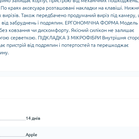
ійно захищає корпус пристрою від механічних пошкоджень,
о краях аксесуара розташовані накладки на клавіші. Нижн
х вирізів. Також передбачено продуманий виріз під камеру,
ах від забруднень і подряпин. ЕРГОНОМІЧНА ФОРМА Модель
 без ковзання чи дискомфорту. Якісний силікон не залишає
ологою серветкою. ПІДКЛАДКА З МІКРОФІБРИ Внутрішня стор
ає пристрій від подряпин і потертостей та перешкоджає
ину.
14 днів
Apple