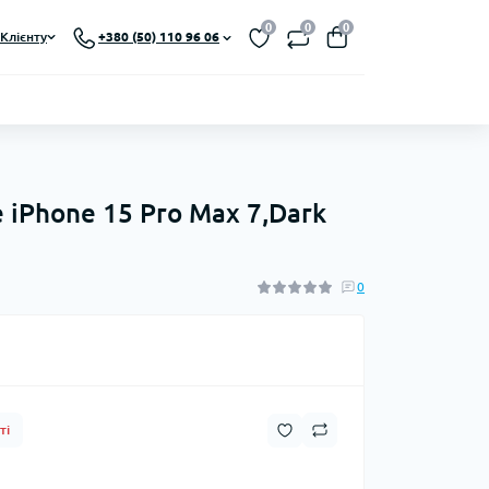
0
0
0
Клієнту
+380 (50) 110 96 06
e iPhone 15 Pro Max 7,Dark
0
ті