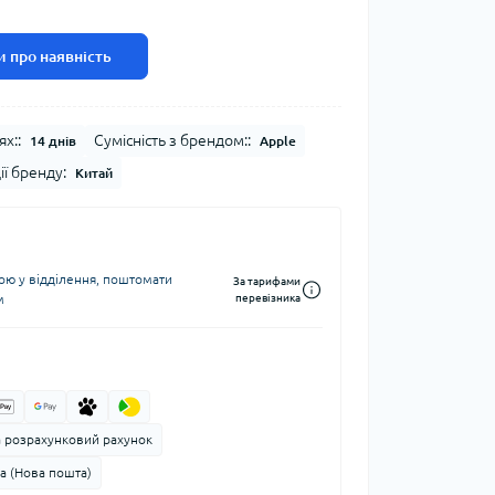
 про наявність
ях::
Сумісність з брендом::
14 днів
Apple
ії бренду:
Китай
ю у відділення, поштомати
За тарифами
м
перевізника
а розрахунковий рахунок
а (Нова пошта)