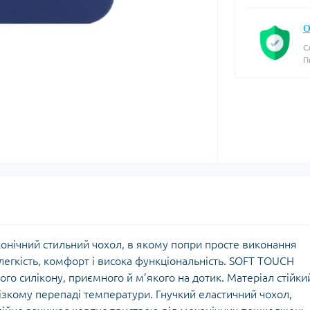
О
С
П
аконічний стильний чохол, в якому попри просте виконання
легкість, комфорт і висока функціональність. SOFT TOUCH
го силікону, приємного й м’якого на дотик. Матеріал стійки
ізкому перепаді температури. Гнучкий еластичний чохол,