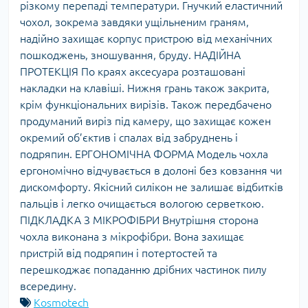
різкому перепаді температури. Гнучкий еластичний
чохол, зокрема завдяки ущільненим граням,
надійно захищає корпус пристрою від механічних
пошкоджень, зношування, бруду. НАДІЙНА
ПРОТЕКЦІЯ По краях аксесуара розташовані
накладки на клавіші. Нижня грань також закрита,
крім функціональних вирізів. Також передбачено
продуманий виріз під камеру, що захищає кожен
окремий об’єктив і спалах від забруднень і
подряпин. ЕРГОНОМІЧНА ФОРМА Модель чохла
ергономічно відчувається в долоні без ковзання чи
дискомфорту. Якісний силікон не залишає відбитків
пальців і легко очищається вологою серветкою.
ПІДКЛАДКА З МІКРОФІБРИ Внутрішня сторона
чохла виконана з мікрофібри. Вона захищає
пристрій від подряпин і потертостей та
перешкоджає попаданню дрібних частинок пилу
всередину.
Kosmotech