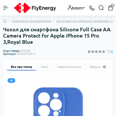
0
Клієнту
Смартфони та електроніка
Аксесуари до мобільних телефонів і см
Чохол для смартфона Silicone Full Case AA
Camera Protect for Apple iPhone 15 Pro
3,Royal Blue
Код товару:
62628
0
Артикул:
FullAAi15P-3
Все про товар
Опис
Характеристики
Відгуки
0
Hit