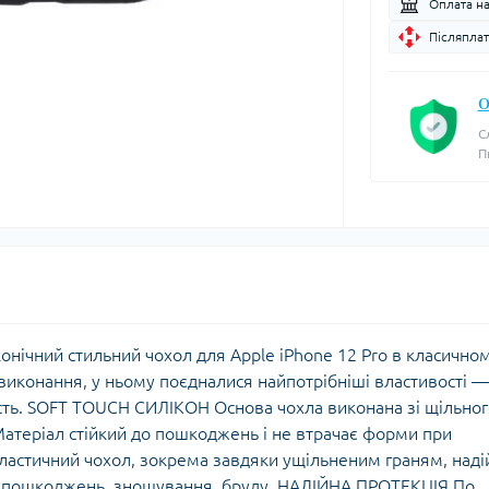
Оплата н
Післяплат
О
С
П
аконічний стильний чохол для Apple iPhone 12 Pro в класично
виконання, у ньому поєдналися найпотрібніші властивості —
ість. SOFT TOUCH СИЛІКОН Основа чохла виконана зі щільно
 Матеріал стійкий до пошкоджень і не втрачає форми при
еластичний чохол, зокрема завдяки ущільненим граням, наді
х пошкоджень, зношування, бруду. НАДІЙНА ПРОТЕКЦІЯ По