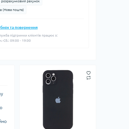
а розрахунковий рахунок
а (Нова пошта)
бмін та повернення
лужба підтримки клієнтів працює з:
н.-Сб.: 09:00 - 19:00
му
го
йно