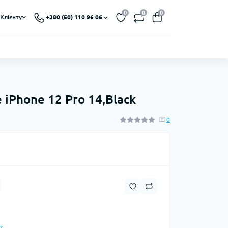
0
0
0
Клієнту
+380 (50) 110 96 06
 iPhone 12 Pro 14,Black
0
?