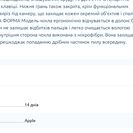
 клавіші. Нижня грань також закрита, крім функціональних
иріз під камеру, що захищає кожен окремий об’єктив і спал
А ФОРМА Модель чохла ергономічно відчувається в долоні 
н не залишає відбитків пальців і легко очищається вологою
трішня сторона чохла виконана з мікрофібри. Вона захища
перешкоджає попаданню дрібних частинок пилу всередину.
14 днів
Apple