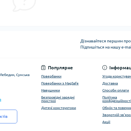
Дізнавайтеся першим про 
Підпишіться на нашу e-ma
Угода користувача
Популярне
Інформац
. Лебедин, Сумська
Повербанки
Угода користува
Повербанки з MagSafe
Доставка
Навушники
Способи оплати
Безпровідні зарядні
Політика
a
пристрої
конфіденційност
Дитячі конструктори
Обмін та поверн
Зворотній зв'язо
ктів
Акції