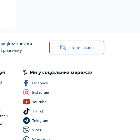
акції та знижки
Підписатися
il розсилку
ія
Ми у соціальних мережах
ча
Facebook
Instagram
Youtube
і
Tik Tok
ення
Telegram
к
Viber
WhatsApp