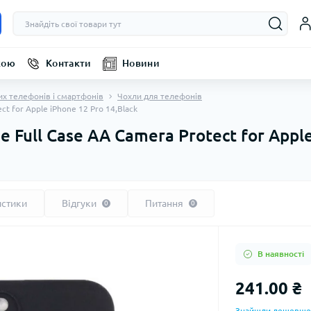
кою
Контакти
Новини
их телефонів і смартфонів
Чохли для телефонів
ct for Apple iPhone 12 Pro 14,Black
 Full Case AA Camera Protect for Apple
истики
Відгуки
Питання
0
0
В наявності
241.00 ₴
Знайшли дешевше