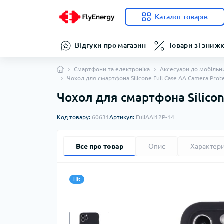
Каталог товарів
Відгуки про магазин
Товари зі зниж
Смартфони та електроніка
Аксесуари до мобільн
Чохол для смартфона Silicone Full Case AA Camera Prote
Чохол для смартфона Silicone
Код товару:
60631
Артикул:
FullAAi12P-14
Все про товар
Опис
Характер
Hit