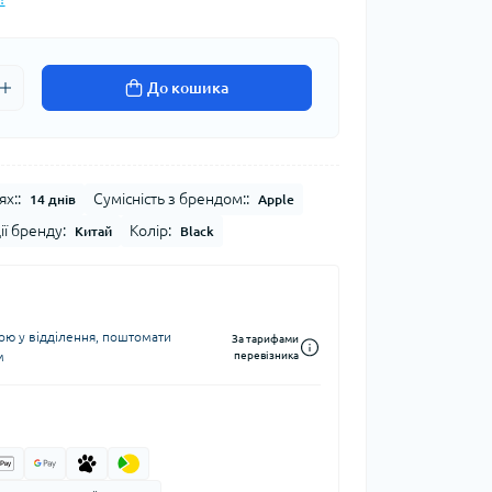
До кошика
ях::
Сумісність з брендом::
14 днів
Apple
ії бренду:
Колір:
Китай
Black
ю у відділення, поштомати
За тарифами
м
перевізника