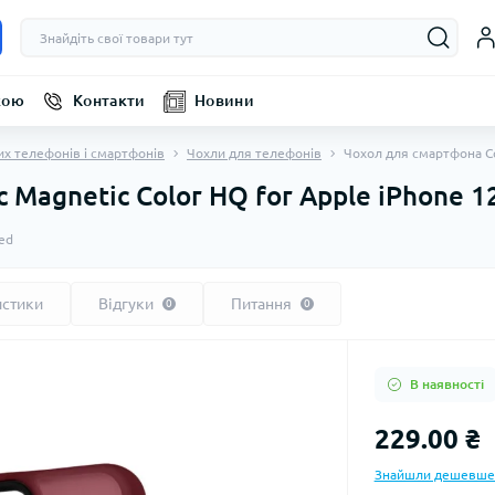
кою
Контакти
Новини
их телефонів і смартфонів
Чохли для телефонів
Чохол для смартфона Co
Magnetic Color HQ for Apple iPhone 1
ed
истики
Відгуки
Питання
0
0
В наявності
229.00 ₴
Знайшли дешевше