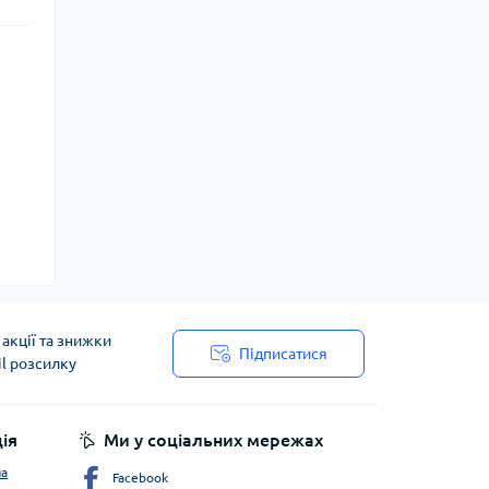
акції та знижки
Підписатися
il розсилку
ія
Ми у соціальних мережах
ча
Facebook