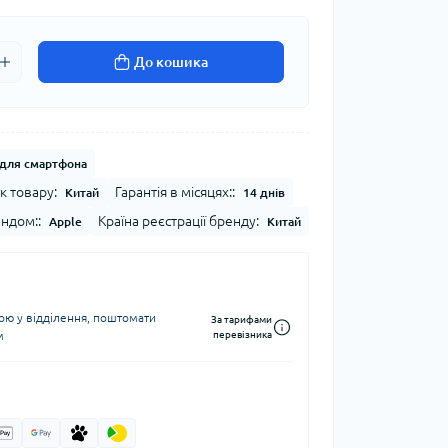
До кошика
для смартфона
к товару:
Гарантія в місяцях::
Китай
14 днів
ендом::
Країна реєстрації бренду:
Apple
Китай
ю у відділення, поштомати
За тарифами
м
перевізника