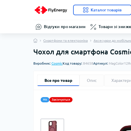
Каталог товарів
Відгуки про магазин
Товари зі зниж
Смартфони та електроніка
Аксесуари до мобільн
Чохол для смартфона Cosmic 
Виробник:
Cosmic
Код товару:
84658
Артикул:
MagColor12R
Все про товар
Опис
Характер
Hit
Закінчується