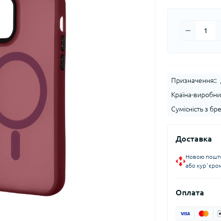
Призначення::
Країна-виробни
Сумісність з бр
Доставка
Новою пошто
або курʼєро
Оплата