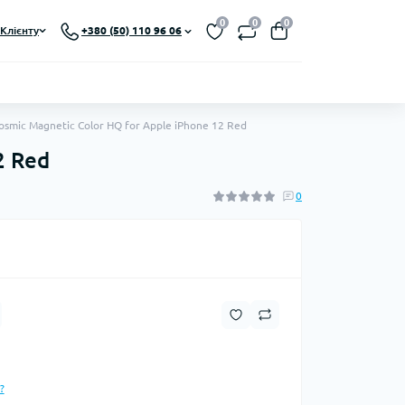
0
0
0
Клієнту
+380 (50) 110 96 06
smic Magnetic Color HQ for Apple iPhone 12 Red
2 Red
0
?