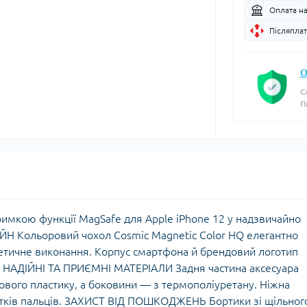
Оплата н
Післяплат
О
С
П
римкою функції MagSafe для Apple iPhone 12 у надзвичайно
Н Кольоровий чохол Cosmic Magnetic Color HQ елегантно
етичне виконання. Корпус смартфона й брендовий логотип
. НАДІЙНІ ТА ПРИЄМНІ МАТЕРІАЛИ Задня частина аксесуара
ового пластику, а боковини — з термополіуретану. Ніжна
битків пальців. ЗАХИСТ ВІД ПОШКОДЖЕНЬ Бортики зі щільног