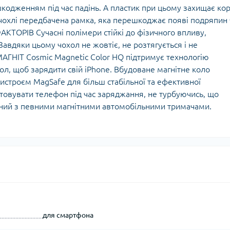
кодженням під час падінь. А пластик при цьому захищає ко
чохлі передбачена рамка, яка перешкоджає появі подряпин 
КТОРІВ Сучасні полімери стійкі до фізичного впливу,
авдяки цьому чохол не жовтіє, не розтягується і не
ГНІТ Cosmic Magnetic Color HQ підтримує технологію
ол, щоб зарядити свій iPhone. Вбудоване магнітне коло
истроєм MagSafe для більш стабільної та ефективної
товувати телефон під час заряджання, не турбуючись, що
існий з певними магнітними автомобільними тримачами.
для смартфона