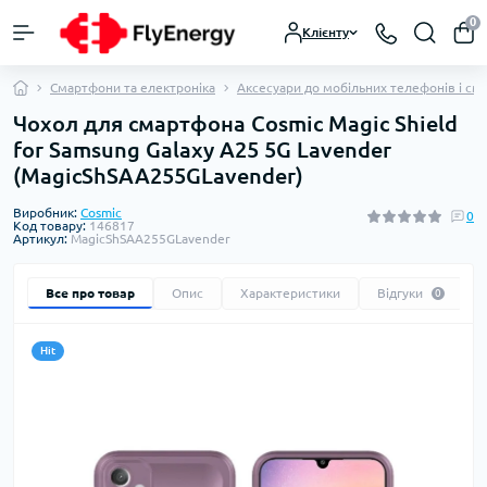
0
Клієнту
Смартфони та електроніка
Аксесуари до мобільних телефонів і см
Чохол для смартфона Cosmic Magic Shield
for Samsung Galaxy A25 5G Lavender
(MagicShSAA255GLavender)
Виробник:
Cosmic
0
Код товару:
146817
Артикул:
MagicShSAA255GLavender
Все про товар
Опис
Характеристики
Відгуки
0
Hit