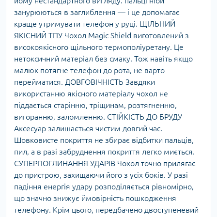
йому нестандартного вигляду: пальці ніби
занурюються в заглиблення — і це допомагає
краще утримувати телефон у руці. ЩІЛЬНИЙ
ЯКІСНИЙ ТПУ Чохол Magic Shield виготовлений з
високоякісного щільного термополіуретану. Це
нетоксичний матеріал без смаку. Тож навіть якщо
малюк потягне телефон до рота, не варто
перейматися. ДОВГОВІЧНІСТЬ Завдяки
використанню якісного матеріалу чохол не
піддається старінню, тріщинам, розтягненню,
вигоранню, заломленню. СТІЙКІСТЬ ДО БРУДУ
Аксесуар залишається чистим довгий час.
Шовковисте покриття не збирає відбитки пальців,
пил, а в разі забруднення покриття легко миється.
СУПЕРПОГЛИНАННЯ УДАРІВ Чохол точно прилягає
до пристрою, захищаючи його з усіх боків. У разі
падіння енергія удару розподіляється рівномірно,
що значно знижує ймовірність пошкодження
телефону. Крім цього, передбачено двоступеневий