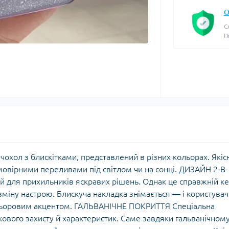
О
С
П
чохол з блискітками, представлений в різних кольорах. Якіс
мовірними переливами під світлом чи на сонці. ДИЗАЙН 2-В-
й для прихильників яскравих рішень. Однак це справжній ке
зміну настрою. Блискуча накладка знімається — і користувач
ольоровим акцентом. ГАЛЬВАНІЧНЕ ПОКРИТТЯ Спеціальна
ткового захисту й характеристик. Саме завдяки гальванічном