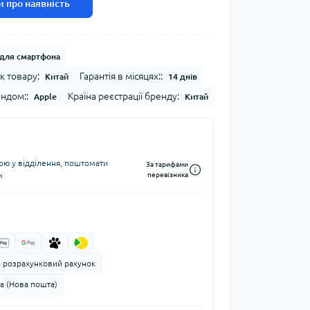
 про наявність
для смартфона
к товару:
Гарантія в місяцях::
Китай
14 днів
ендом::
Країна реєстрації бренду:
Apple
Китай
ю у відділення, поштомати
За тарифами
м
перевізника
а розрахунковий рахунок
а (Нова пошта)