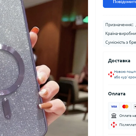
Повідомити
Призначення::
Країна-виробни
Сумісність з бр
Доставка
Новою пошто
або курʼєро
Оплата
Оплата н
Післяплат