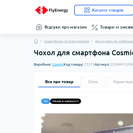
Каталог товарів
Відгуки про магазин
Товари зі зниж
Смартфони та електроніка
Аксесуари до мобільн
Чохол для смартфона Cosmic 
Виробник:
Cosmic
Код товару:
72275
Артикул:
CDSHIiP12PM
Все про товар
Опис
Характер
Hit
Немає в наявності