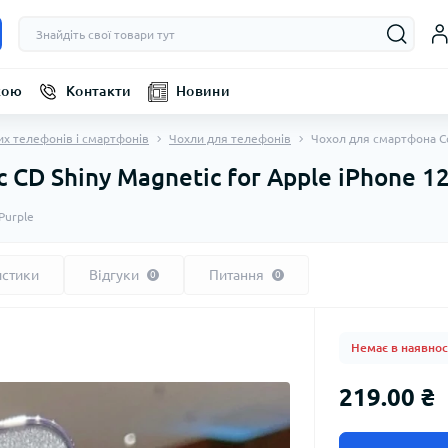
кою
Контакти
Новини
их телефонів і смартфонів
Чохли для телефонів
Чохол для смартфона Cos
CD Shiny Magnetic for Apple iPhone 12
Purple
истики
Відгуки
Питання
0
0
Немає в наявнос
219.00 ₴