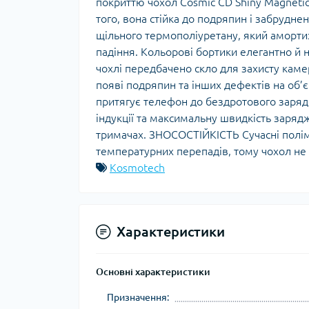
покриттю чохол Cosmic CD Shiny Magneti
того, вона стійка до подряпин і забрудне
щільного термополіуретану, який аморти
падіння. Кольорові бортики елегантно 
чохлі передбачено скло для захисту кам
появі подряпин та інших дефектів на об’
притягує телефон до бездротового заряд
індукції та максимальну швидкість заряд
тримачах. ЗНОСОСТІЙКІСТЬ Сучасні поліме
температурних перепадів, тому чохол не 
Kosmotech
Характеристики
Основні характеристики
Призначення: