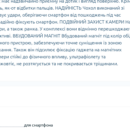
c має надзвичайно приємну на дотик і вигляд поверхню. Крі
нь, як-от відбитки пальців. НАДІЙНІСТЬ Чохол виконаний зі
зує удари, оберігаючи смартфон від пошкоджень під час
й надійно фіксують смартфон. ПОДВІЙНИЙ ЗАХИСТ КАМЕРИ Н
ери, а також рамка. У комплексі вони відмінно перешкоджаю
єктиві. ВБУДОВАНИЙ МАГНІТ Вбудований магніт під колір обі
ного пристрою, забезпечуючи точне суміщення із зоною
жання. Також він підсилює фіксацію гаджета на магнітних
ри стійкі до фізичного впливу, ультрафіолету та
жовтіє, не розтягується та не покривається тріщинами.
для смартфона