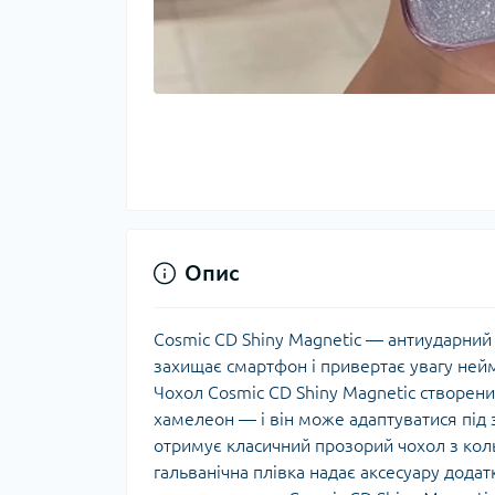
Опис
Cosmic CD Shiny Magnetic — антиударний 
захищає смартфон і привертає увагу ней
Чохол Cosmic CD Shiny Magnetic створени
хамелеон — і він може адаптуватися під 
отримує класичний прозорий чохол з к
гальванічна плівка надає аксесуару дода