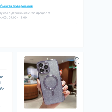
бмін та повернення
лужба підтримки клієнтів працює з:
н.-Сб.: 09:00 - 19:00
но
1
йс-
у