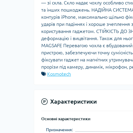
— зі скла. Скло надає чохлу особливо ст
та інших пошкоджень. НАДІЙНА СИСТЕМА 
контурів iPhone, максимально щільно фік
ударів при падіннях і хороше зчеплення з
користування гаджетом. СТІЙКІСТЬ ДО З
деформацію і вицвітання. Також для ньог
MAGSAFE Перевагою чохла є вбудований м
пристрою, забезпечуючи точну сумісність
фіксувати гаджет на магнітних утримув
прорізи під камеру, динамік, мікрофон, ре
Kosmotech
Характеристики
Основні характеристики
Призначення: