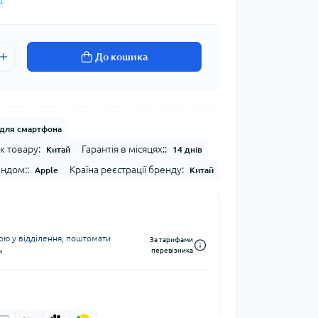
До кошика
для смартфона
к товару:
Гарантія в місяцях::
Китай
14 днів
ендом::
Країна реєстрації бренду:
Apple
Китай
ю у відділення, поштомати
За тарифами
м
перевізника