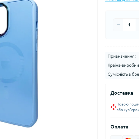
Призначення::
Країна-виробни
Сумісність з бр
Доставка
Новою пошто
або курʼєро
Оплата