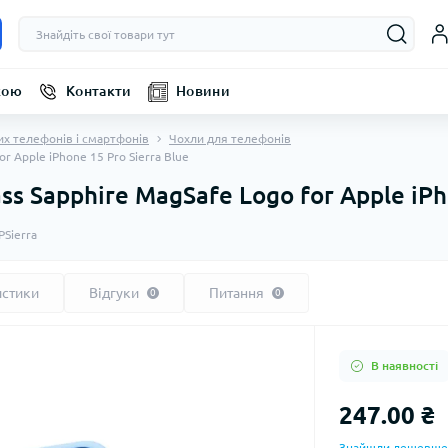
кою
Контакти
Новини
их телефонів і смартфонів
Чохли для телефонів
r Apple iPhone 15 Pro Sierra Blue
s Sapphire MagSafe Logo for Apple iPho
Sierra
истики
Відгуки
Питання
0
0
В наявності
247.00 ₴
Знайшли дешевше