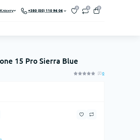
0
0
0
Клієнту
+380 (50) 110 96 06
ne 15 Pro Sierra Blue
0
?