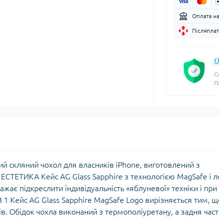
Оплата н
Післяплат
О
С
П
ий скляний чохол для власників iPhone, виготовлений з
ЕСТЕТИКА Кейс AG Glass Sapphire з технологією MagSafe і л
ажає підкреслити індивідуальність «яблуневої» техніки і при
 1 Кейс AG Glass Sapphire MagSafe Logo вирізняється тим, щ
в. Обідок чохла виконаний з термополіуретану, а задня час