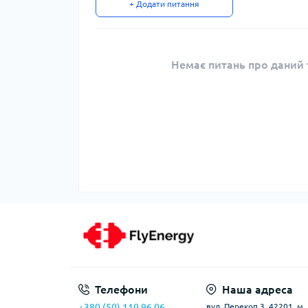
+ Додати питання
Немає питань про даний т
Телефони
Наша адреса
+380 (50) 110 96 06
вул. Перекоп 3, 42201, м