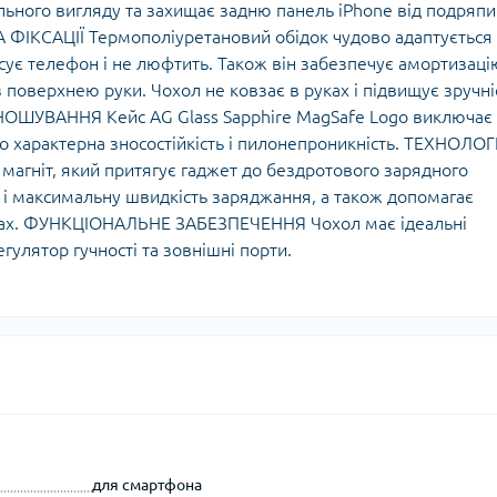
ильного вигляду та захищає задню панель iPhone від подряп
ФІКСАЦІЇ Термополіуретановий обідок чудово адаптується
сує телефон і не люфтить. Також він забезпечує амортизаці
 поверхнею руки. Чохол не ковзає в руках і підвищує зручні
НОШУВАННЯ Кейс AG Glass Sapphire MagSafe Logo виключає
о характерна зносостійкість і пилонепроникність. ТЕХНОЛОГ
агніт, який притягує гаджет до бездротового зарядного
 і максимальну швидкість заряджання, а також допомагає
ачах. ФУНКЦІОНАЛЬНЕ ЗАБЕЗПЕЧЕННЯ Чохол має ідеальні
гулятор гучності та зовнішні порти.
для смартфона