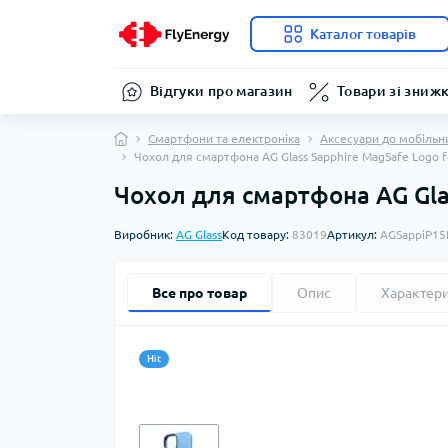
Каталог товарів
Відгуки про магазин
Товари зі зниж
Смартфони та електроніка
Аксесуари до мобільн
Чохол для смартфона AG Glass Sapphire MagSafe Logo fo
Чохол для смартфона AG Glas
Виробник:
AG Glass
Код товару:
83019
Артикул:
AGSappiP15P
Все про товар
Опис
Характер
Hit