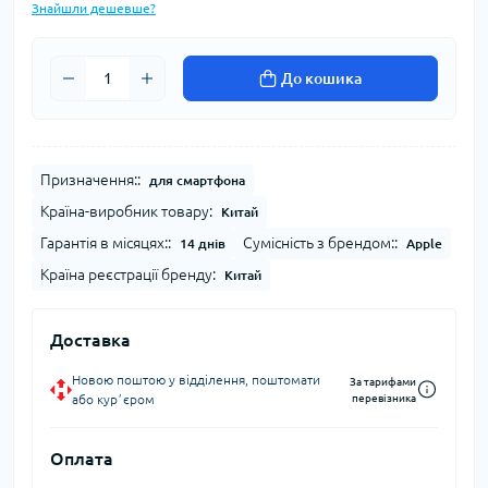
Знайшли дешевше?
До кошика
Призначення::
для смартфона
Країна-виробник товару:
Китай
Гарантія в місяцях::
Сумісність з брендом::
14 днів
Apple
Країна реєстрації бренду:
Китай
Доставка
Новою поштою у відділення, поштомати
За тарифами
або курʼєром
перевізника
Оплата