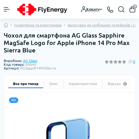
0
Клієнту
Смартфони та електроніка
Аксесуари до мобільних телефонів і см
Чохол для смартфона AG Glass Sapphire
MagSafe Logo for Apple iPhone 14 Pro Max
Sierra Blue
Виробник:
AG Glass
0
Код товару:
80840
Артикул:
AGSappiP14PMSierra
Все про товар
Опис
Характеристики
Відгуки
0
Hit