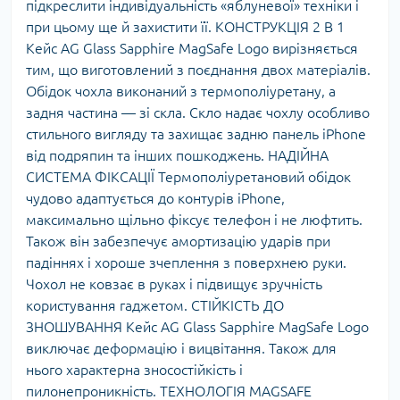
підкреслити індивідуальність «яблуневої» техніки і
при цьому ще й захистити її. КОНСТРУКЦІЯ 2 В 1
Кейс AG Glass Sapphire MagSafe Logo вирізняється
тим, що виготовлений з поєднання двох матеріалів.
Обідок чохла виконаний з термополіуретану, а
задня частина — зі скла. Скло надає чохлу особливо
стильного вигляду та захищає задню панель iPhone
від подряпин та інших пошкоджень. НАДІЙНА
СИСТЕМА ФІКСАЦІЇ Термополіуретановий обідок
чудово адаптується до контурів iPhone,
максимально щільно фіксує телефон і не люфтить.
Також він забезпечує амортизацію ударів при
падіннях і хороше зчеплення з поверхнею руки.
Чохол не ковзає в руках і підвищує зручність
користування гаджетом. СТІЙКІСТЬ ДО
ЗНОШУВАННЯ Кейс AG Glass Sapphire MagSafe Logo
виключає деформацію і вицвітання. Також для
нього характерна зносостійкість і
пилонепроникність. ТЕХНОЛОГІЯ MAGSAFE