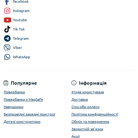
Facebook
Instagram
Youtube
Tik Tok
Telegram
Viber
WhatsApp
Популярне
Інформація
Повербанки
Угода користувача
Повербанки з MagSafe
Доставка
Навушники
Способи оплати
Безпровідні зарядні пристрої
Політика конфіденційності
Дитячі конструктори
Обмін та повернення
Зворотній зв'язок
Акції