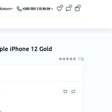
0
0
0
Клієнту
+380 (50) 110 96 06
ple iPhone 12 Gold
0
?