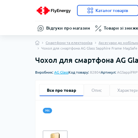
Каталог товарів
Відгуки про магазин
Товари зі зниж
Смартфони та електроніка
Аксесуари до мобільн
Чохол для смартфона AG Glass Sapphire Frame MagSafe 
Чохол для смартфона AG Glas
Виробник:
AG Glass
Код товару:
82804
Артикул:
AGSappiFRP
Все про товар
Опис
Характер
Hit