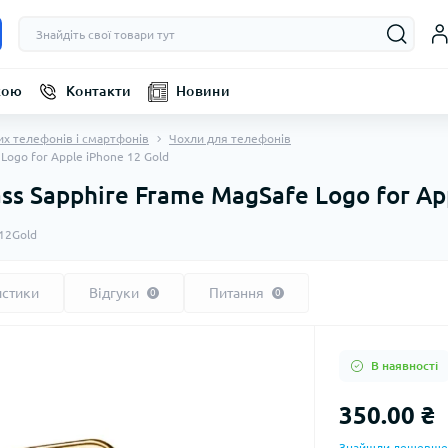
кою
Контакти
Новини
их телефонів і смартфонів
Чохли для телефонів
Logo for Apple iPhone 12 Gold
s Sapphire Frame MagSafe Logo for Ap
12Gold
истики
Відгуки
Питання
0
0
В наявності
350.00 ₴
Знайшли дешевше