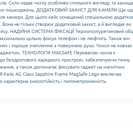
скла. Скло надає чохлу особливо стильного вигляду та захищ
інших пошкоджень. ДОДАТКОВИЙ ЗАХИСТ ДЛЯ КАМЕРИ Ще од
 для камери. Для цього кейс оснащений спеціальною додатк
 Вона не тільки створює додатковий захист, а й виглядає як
ейсу. НАДІЙНА СИСТЕМА ФІКСАЦІЇ Термополіуретановий обі
максимально щільно фіксує телефон і не люфтить. Також він
нях і хороше зчеплення з поверхнею руки. Чохол не ковзає
я гаджетом. ТЕХНОЛОГІЯ MAGSAFE Перевагою чохла є
т до бездротового зарядного пристрою, забезпечуючи точну
джання, а також допомагає фіксувати гаджет на магнітних
Кейс AG Glass Sapphire Frame MagSafe Logo виключає
 характерна зносостійкість і пилонепроникність.