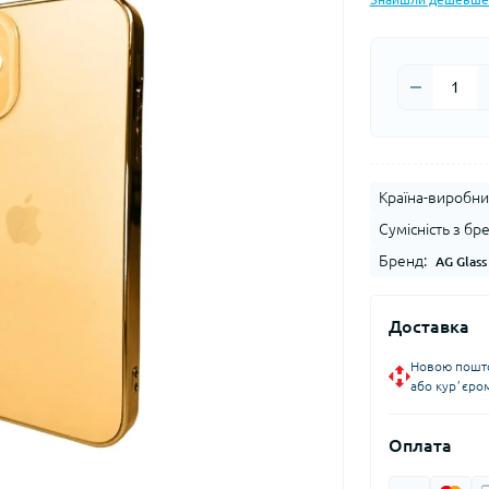
Країна-виробни
Сумісність з бр
Бренд:
AG Glass
Доставка
Новою пошто
або курʼєро
Оплата