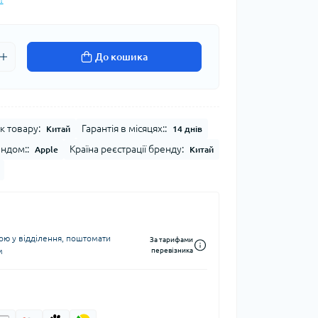
До кошика
к товару:
Гарантія в місяцях::
Китай
14 днів
ендом::
Країна реєстрації бренду:
Apple
Китай
ю у відділення, поштомати
За тарифами
м
перевізника