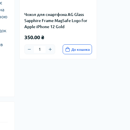
ає
на
Чохол для смартфона AG Glass
овою
Sapphire Frame MagSafe Logo for
Apple iPhone 12 Gold
док
350.00 ₴
 в
До кошика