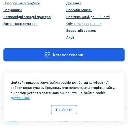
Повербанки з MagSafe
Доставка
Навушники
Способи оплати
Безпровідні зарядні пристрої
Політика конфіденційності
Дитячі конструктори
Обмін та повернення
Зворотній зв'язок
Акції
Каталог товарів
Цей сайт використовує файли cookie для більш комфортної
роботи користувача. Продовжуючи переглядати сторінки сайту,
ви погоджуєтеся з політикою використання файлів cookie.
Детальніше
FlyEnergy © 2026
Прийняти
0
0
Каталог
Головна
Закладки
Порівняти
Контакти