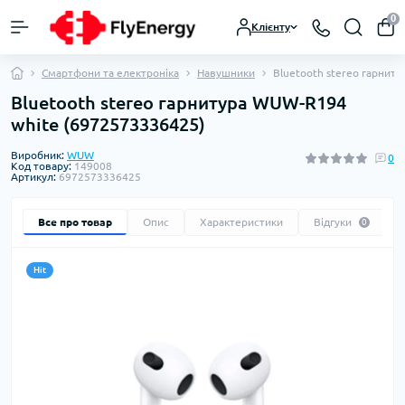
0
Клієнту
Смартфони та електроніка
Навушники
Bluetooth stereo гарнит
Bluetooth stereo гарнитура WUW-R194
white (6972573336425)
Виробник:
WUW
0
Код товару:
149008
Артикул:
6972573336425
Все про товар
Опис
Характеристики
Відгуки
0
Hit