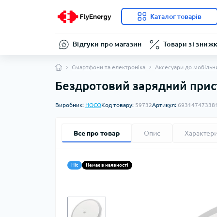
Каталог товарів
Відгуки про магазин
Товари зі зниж
Смартфони та електроніка
Аксесуари до мобільн
Бездротовий зарядний прист
Виробник:
HOCO
Код товару:
59732
Артикул:
69314747338
Все про товар
Опис
Характер
Hit
Немає в наявності