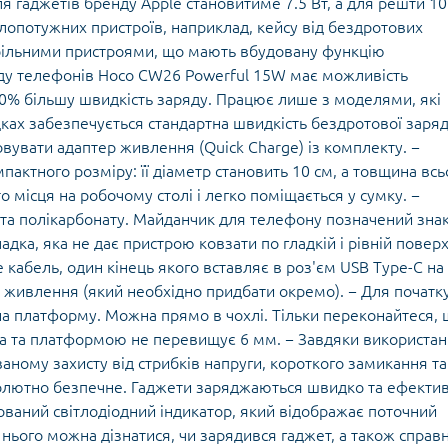
я гаджетів бренду Apple становитиме 7.5 Вт, а для решти 10
малопотужних пристроїв, наприклад, кейсу від бездротових
обільними пристроями, що мають вбудовану функцію
яду телефонів Hoco CW26 Powerful 15W має можливість
40% більшу швидкість заряду. Працює лише з моделями, які
ках забезпечується стандартна швидкість бездротової заряд
вувати адаптер живлення (Quick Charge) із комплекту. −
актного розміру: її діаметр становить 10 см, а товщина всь
о місця на робочому столі і легко поміщається у сумку. −
у та полікарбонату. Майданчик для телефону позначений зна
дка, яка не дає пристрою ковзати по гладкій і рівній поверх
 кабель, один кінець якого вставляє в роз'єм USB Type-C на
а живлення (який необхідно придбати окремо). − Для початк
на платформу. Можна прямо в чохлі. Тільки переконайтеся,
а та платформою не перевищує 6 мм. − Завдяки використа
аному захисту від стрибків напруги, короткого замикання та
солютно безпечне. Гаджети заряджаються швидко та ефектив
ваний світлодіодний індикатор, який відображає поточний
нього можна дізнатися, чи зарядився гаджет, а також справ