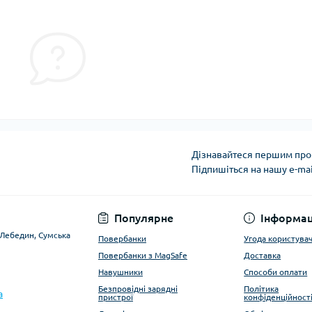
Дізнавайтеся першим про 
Підпишіться на нашу e-ma
Угода користувача
Популярне
Інформац
. Лебедин, Сумська
Повербанки
Угода користува
Повербанки з MagSafe
Доставка
Навушники
Способи оплати
Безпровідні зарядні
Політика
a
пристрої
конфіденційност