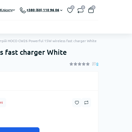
0
0
0
Клієнту
+380 (50) 110 96 06
рій HOCO CW26 Powerful 15W wireless fast charger White
fast charger White
0
ті