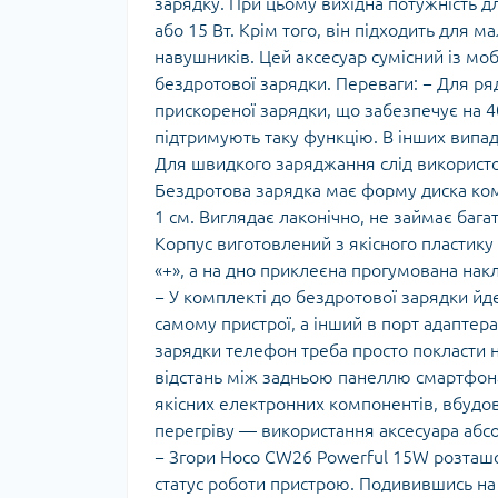
зарядку. При цьому вихідна потужність дл
або 15 Вт. Крім того, він підходить для 
навушників. Цей аксесуар сумісний із м
бездротової зарядки. Переваги: − Для р
прискореної зарядки, що забезпечує на 
підтримують таку функцію. В інших випад
Для швидкого заряджання слід використо
Бездротова зарядка має форму диска комп
1 см. Виглядає лаконічно, не займає багат
Корпус виготовлений з якісного пластик
«+», а на дно приклеєна прогумована накла
− У комплекті до бездротової зарядки йде
самому пристрої, а інший в порт адаптер
зарядки телефон треба просто покласти 
відстань між задньою панеллю смартфон
якісних електронних компонентів, вбудов
перегріву — використання аксесуара аб
− Згори Hoco CW26 Powerful 15W розташо
статус роботи пристрою. Подивившись на 