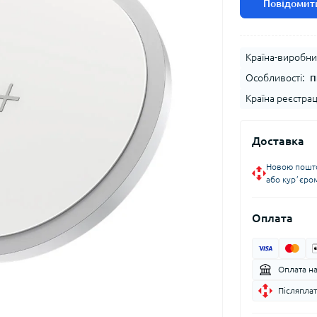
Повідомити
Країна-виробни
Особливості:
П
Країна реєстрац
Доставка
Новою пошто
або курʼєро
Оплата
Оплата н
Післяплат