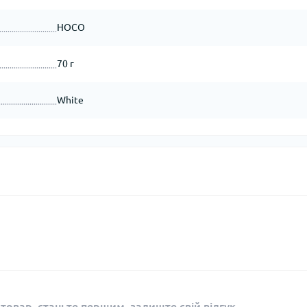
HOCO
70 г
White
 товар, станьте першим, залиште свій відгук.