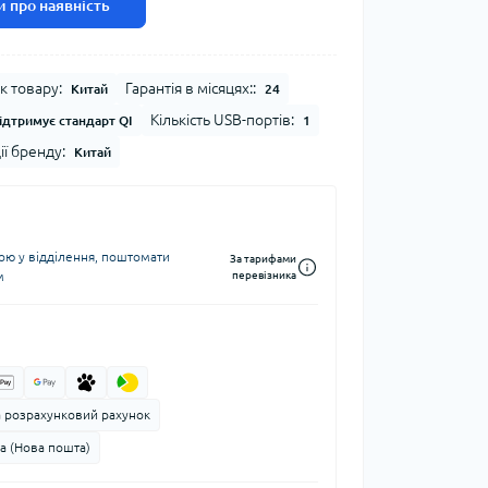
 про наявність
к товару:
Гарантія в місяцях::
Китай
24
Кількість USB-портів:
ідтримує стандарт QI
1
ії бренду:
Китай
ю у відділення, поштомати
За тарифами
м
перевізника
а розрахунковий рахунок
а (Нова пошта)