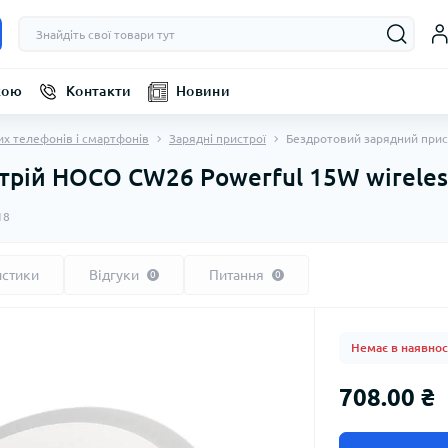
кою
Контакти
Новини
их телефонів і смартфонів
Зарядні пристрої
Бездротовий зарядний прист
рій HOCO CW26 Powerful 15W wireless 
18
истики
Відгуки
Питання
0
0
Немає в наявнос
708.00 ₴