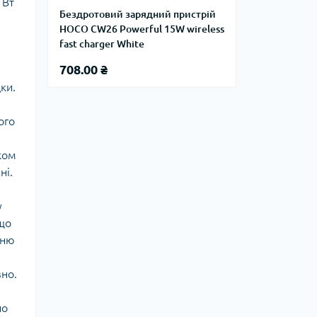
 Вт
Бездротовий зарядний пристрій
HOCO CW26 Powerful 15W wireless
fast charger White
708.00 ₴
ки.
ого
ком
ні.
у
 що
нню
но.
но