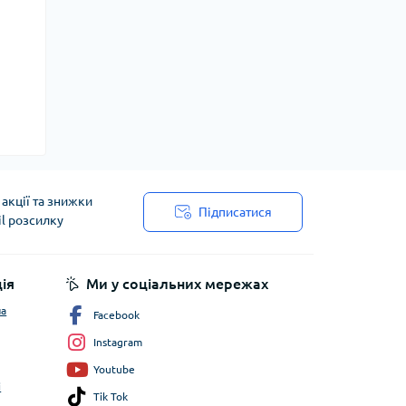
акції та знижки
Підписатися
il розсилку
ія
Ми у соціальних мережах
ча
Facebook
Instagram
Youtube
і
Tik Tok