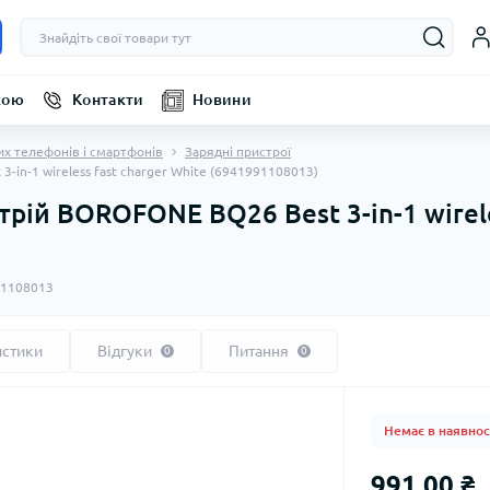
кою
Контакти
Новини
их телефонів і смартфонів
Зарядні пристрої
in-1 wireless fast charger White (6941991108013)
рій BOROFONE BQ26 Best 3-in-1 wirele
1108013
истики
Відгуки
Питання
0
0
Немає в наявнос
991.00 ₴