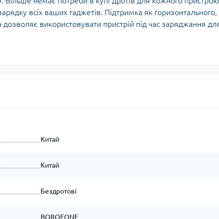
. Більше немає потреби в купі дротів для кожного пристрою
рядку всіх ваших гаджетів. Підтримка як горизонтального, 
 дозволяє використовувати пристрій під час заряджання дл
Китай
Китай
Бездротові
BOROFONE