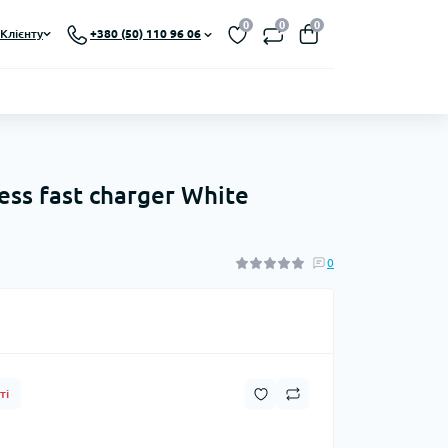
0
0
0
Клієнту
+380 (50) 110 96 06
ss fast charger White
0
ті