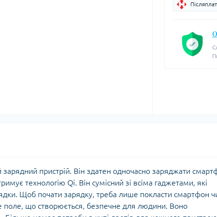
Післяплат
О
С
П
арядний пристрій. Він здатен одночасно заряджати смарт
римує технологію Qi. Він сумісний зі всіма гаджетами, які
ядки. Щоб почати зарядку, треба лише покласти смартфон ч
 поле, що створюється, безпечне для людини. Воно