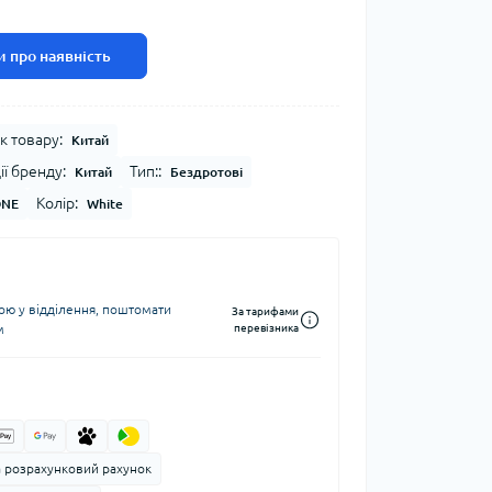
 про наявність
к товару:
Китай
ії бренду:
Тип::
Китай
Бездротові
Колір:
ONE
White
ю у відділення, поштомати
За тарифами
м
перевізника
а розрахунковий рахунок