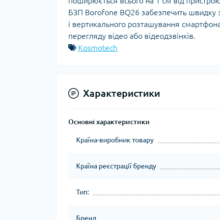
поширюється всього на 1 см від пристрою
БЗП Borofone BQ26 забезпечить швидку за
і вертикального розташування смартфона
перегляду відео або відеодзвінків.
Kosmotech
Характеристики
Основні характеристики
Країна-виробник товару
Країна реєстрації бренду
Тип:
Бренд