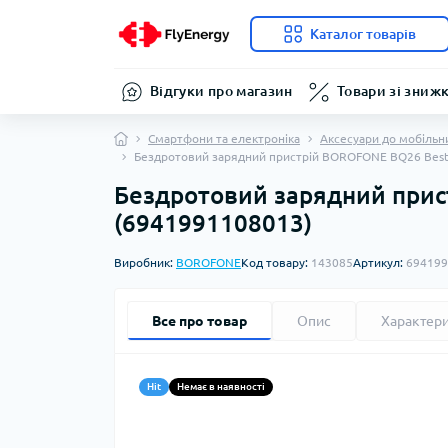
Каталог товарів
Відгуки про магазин
Товари зі зниж
Смартфони та електроніка
Аксесуари до мобільн
Бездротовий зарядний пристрій BOROFONE BQ26 Best 3-
Бездротовий зарядний прист
(6941991108013)
Виробник:
BOROFONE
Код товару:
143085
Артикул:
694199
Все про товар
Опис
Характер
Hit
Немає в наявності