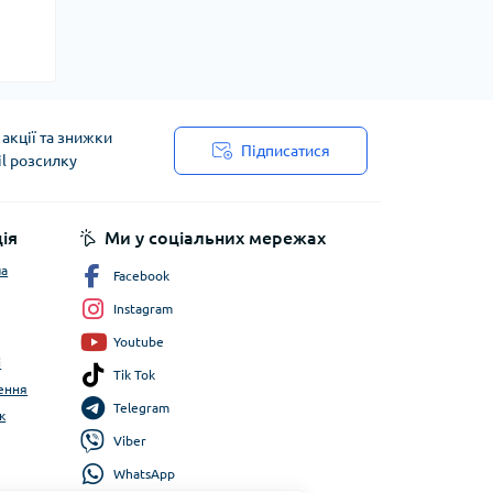
акції та знижки
Підписатися
il розсилку
ія
Ми у соціальних мережах
ча
Facebook
Instagram
Youtube
і
Tik Tok
ення
Telegram
к
Viber
WhatsApp