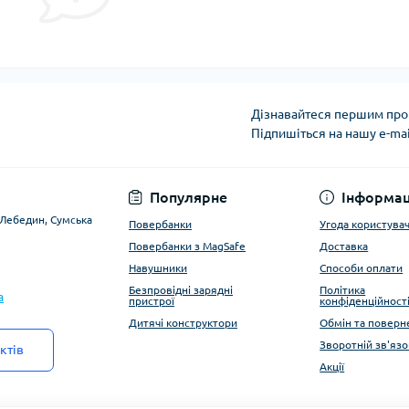
Дізнавайтеся першим про 
Підпишіться на нашу e-ma
Угода користувача
Популярне
Інформац
. Лебедин, Сумська
Повербанки
Угода користува
Повербанки з MagSafe
Доставка
Навушники
Способи оплати
Безпровідні зарядні
Політика
a
пристрої
конфіденційност
Дитячі конструктори
Обмін та поверн
Зворотній зв'язо
ктів
Акції