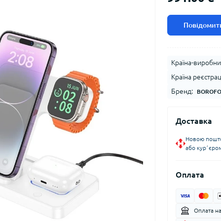
Повідомити
Країна-виробни
Країна реєстрац
Бренд:
BOROF
Доставка
Новою пошто
або курʼєро
Оплата
Оплата н