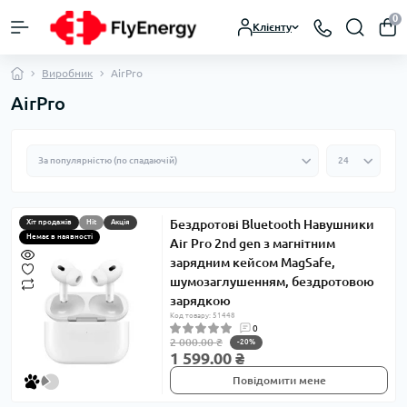
0
Клієнту
Виробник
AirPro
AirPro
Бездротові Bluetooth Навушники
Хіт продажів
Hit
Акція
Немає в наявності
Air Pro 2nd gen з магнітним
зарядним кейсом MagSafe,
шумозаглушенням, бездротовою
зарядкою
Код товару: 51448
0
2 000.00 ₴
-20%
1 599.00 ₴
Повідомити мене